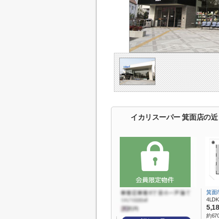
イカリスーパー 箕面店の近
箕面
4LDK
5,1
約67