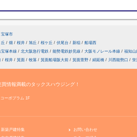
宝塚市
月丘
/
畑
/
桜井
/
旭丘
/
桜ケ丘
/
伏尾台
/
新稲
/
船場西
急宝塚本線
/
北大阪急行電鉄
/
能勢電鉄妙見線
/
大阪モノレール本線
/
福知山
前
/
桜井
/
箕面
/
牧落
/
箕面船場阪大前
/
箕面萱野
/
絹延橋
/
川西能勢口
/
蛍
売買情報満載のタックスハウジング！
 コーポプラム 1F
新築戸建特集
お問い合わせ