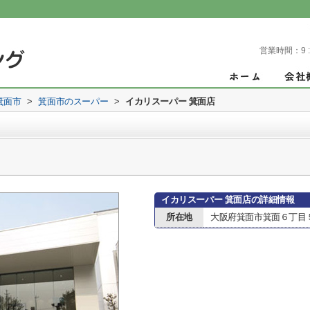
営業時間：
9 
箕面市
>
箕面市のスーパー
>
イカリスーパー 箕面店
イカリスーパー 箕面店の詳細情報
所在地
大阪府箕面市箕面６丁目