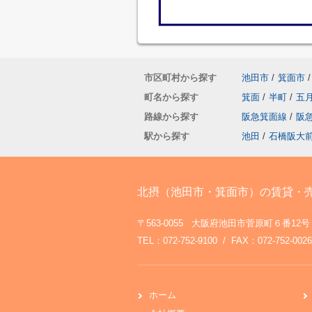
市区町村から探す
池田市
/
箕面市
/
町名から探す
箕面
/
半町
/
五
路線から探す
阪急箕面線
/
阪
駅から探す
池田
/
石橋阪大
北摂（池田市・箕面市）の賃貸・
〒563-0055 大阪府池田市菅原町６番12号
TEL：072-752-9100 / FAX：072-752-0026
ホーム