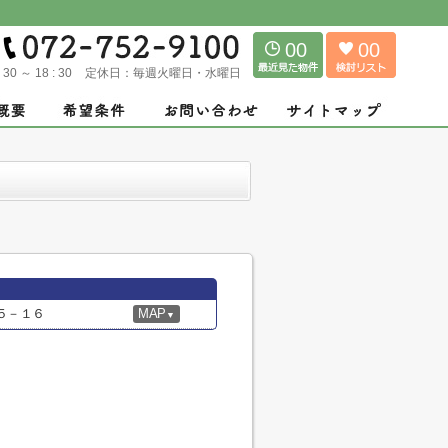
00
00
: 30 ～ 18 : 30
定休日：
毎週火曜日・水曜日
５－１６
MAP
▼