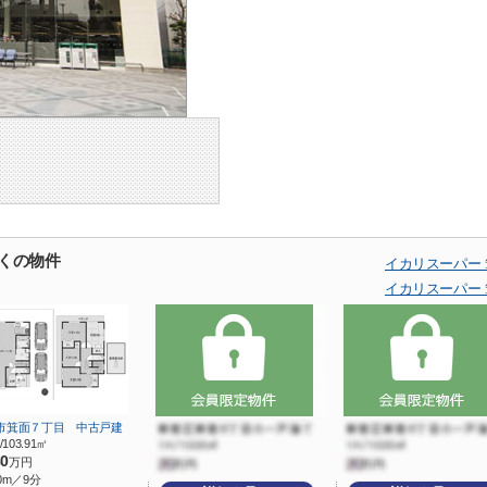
くの物件
イカリスーパー
イカリスーパー
市箕面７丁目 中古戸建
/103.91㎡
80
万円
0m／9分