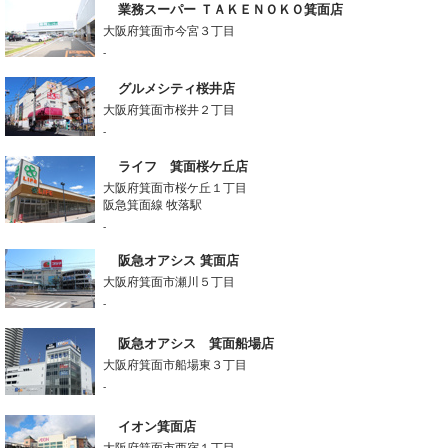
業務スーパー ＴＡＫＥＮＯＫＯ箕面店
大阪府箕面市今宮３丁目
-
グルメシティ桜井店
大阪府箕面市桜井２丁目
-
ライフ 箕面桜ケ丘店
大阪府箕面市桜ケ丘１丁目
阪急箕面線 牧落駅
-
阪急オアシス 箕面店
大阪府箕面市瀬川５丁目
-
阪急オアシス 箕面船場店
大阪府箕面市船場東３丁目
-
イオン箕面店
大阪府箕面市西宿１丁目