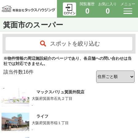
閲覧履歴
お気に入り
メニュー
0
0
箕面市のスーパー
スポットを絞り込む
※物件情報の周辺施設紹介のページであり、各店舗への問い合わせは当
社では対応できません。
該当件数
16
件
マックスバリュ箕面外院店
大阪府箕面市石丸２丁目
-
ライフ
大阪府箕面市稲１丁目
-