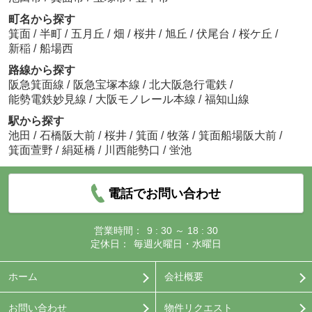
町名から探す
箕面
/
半町
/
五月丘
/
畑
/
桜井
/
旭丘
/
伏尾台
/
桜ケ丘
/
新稲
/
船場西
路線から探す
阪急箕面線
/
阪急宝塚本線
/
北大阪急行電鉄
/
能勢電鉄妙見線
/
大阪モノレール本線
/
福知山線
駅から探す
池田
/
石橋阪大前
/
桜井
/
箕面
/
牧落
/
箕面船場阪大前
/
箕面萱野
/
絹延橋
/
川西能勢口
/
蛍池
電話でお問い合わせ
営業時間：
9 : 30 ～ 18 : 30
定休日：
毎週火曜日・水曜日
ホーム
会社概要
お問い合わせ
物件リクエスト