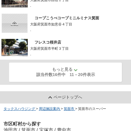
-
コープこうべコープミニルミナス箕面
大阪府箕面市如意谷４丁目
-
フレスコ桜井店
大阪府箕面市半町３丁目
-
もっと見る
該当件数16件中
11
－
20
件表示
ページトップへ
タックスハウジング
>
周辺施設案内
>
箕面市
>
箕面市のスーパー
市区町村から探す
池田市
/
箕面市
/
宝塚市
/
豊中市