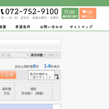
00
00
: 30 ～ 18 : 30
定休日：
毎週火曜日・水曜日
表示件数：
6
1-6
該当公開件数
件
件表示
表示中物件を
一括でチェック
築年数
構造
方位
所在階 / （階建）