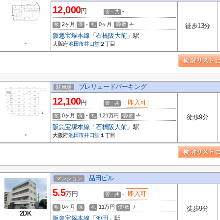
12,000
円
-
管・共
2ヶ月
-
0ヶ月
-/-
敷
保
礼
償/敷
徒歩13分
阪急宝塚本線
「
石橋阪大前
」駅
-
大阪府
池田市
井口堂
２丁目
プレリュードパーキング
駐車場
12,100
円
即入可
-
管・共
0ヶ月
-
1.21万円
-/-
敷
保
礼
償/敷
徒歩9分
阪急宝塚本線
「
石橋阪大前
」駅
-
大阪府
池田市
井口堂
１丁目
品田ビル
マンション
5.5
万円
即入可
-
管・共
0ヶ月
-
11万円
-/-
敷
保
礼
償/敷
徒歩9分
2DK
阪急宝塚本線
「
池田
」駅