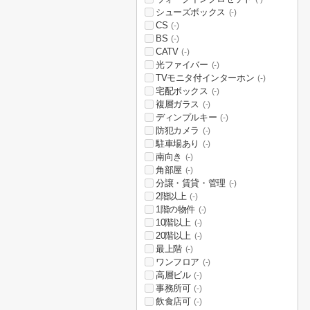
シューズボックス
(-)
CS
(-)
BS
(-)
CATV
(-)
光ファイバー
(-)
TVモニタ付インターホン
(-)
宅配ボックス
(-)
複層ガラス
(-)
ディンプルキー
(-)
防犯カメラ
(-)
駐車場あり
(-)
南向き
(-)
角部屋
(-)
分譲・賃貸・管理
(-)
2階以上
(-)
1階の物件
(-)
10階以上
(-)
20階以上
(-)
最上階
(-)
ワンフロア
(-)
高層ビル
(-)
事務所可
(-)
飲食店可
(-)