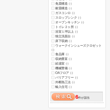
免震構造
(-)
耐震構造
(-)
ガスコンロ
(-)
スロップシンク
(-)
オープンキッチン
(-)
トイレ２ヶ所
(-)
浴室１坪以上
(-)
独立洗面台
(-)
床下収納
(-)
ウォークインシューズクロゼット
(-)
食品庫
(-)
収納豊富
(-)
給湯室
(-)
機械警備
(-)
OAフロア
(-)
バリアフリー
(-)
外断熱工法
(-)
輸入住宅
(-)
6
件が該当