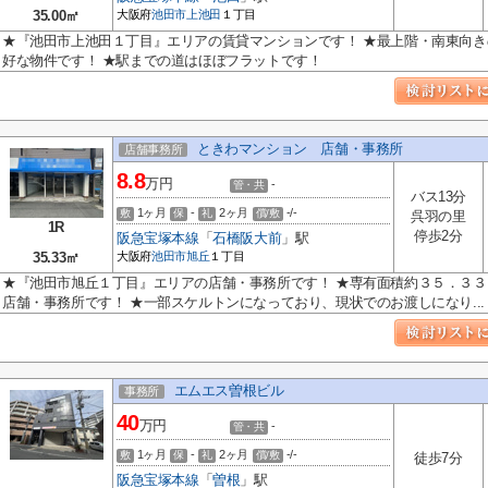
35.00㎡
大阪府
池田市
上池田
１丁目
★『池田市上池田１丁目』エリアの賃貸マンションです！ ★最上階・南東向
好な物件です！ ★駅までの道はほぼフラットです！
ときわマンション 店舗・事務所
店舗事務所
8.8
万円
-
管・共
バス13分
1ヶ月
-
2ヶ月
-/-
敷
保
礼
償/敷
呉羽の里
1R
停歩2分
阪急宝塚本線
「
石橋阪大前
」駅
35.33㎡
大阪府
池田市
旭丘
１丁目
★『池田市旭丘１丁目』エリアの店舗・事務所です！ ★専有面積約３５．３
店舗・事務所です！ ★一部スケルトンになっており、現状でのお渡しになり...
エムエス曽根ビル
事務所
40
万円
-
管・共
1ヶ月
-
2ヶ月
-/-
敷
保
礼
償/敷
徒歩7分
阪急宝塚本線
「
曽根
」駅