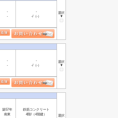
-
-
選択
-
-/（-）
▼
-
-
選択
-
-/（-）
▼
築57年
鉄筋コンクリート
南東
4階/（4階建）
選択