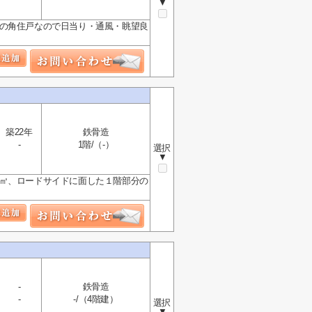
▼
きの角住戸なので日当り・通風・眺望良
築22年
鉄骨造
-
1階/（-）
選択
▼
３㎡、ロードサイドに面した１階部分の
-
鉄骨造
-
-/（4階建）
選択
▼