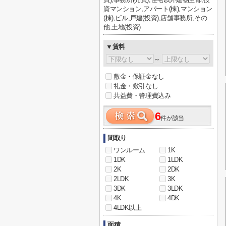
資マンション,アパート(棟),マンション
(棟),ビル,戸建(投資),店舗事務所,その
他,土地(投資)
▼賃料
～
敷金・保証金なし
礼金・敷引なし
共益費・管理費込み
6
件が該当
間取り
ワンルーム
1K
1DK
1LDK
2K
2DK
2LDK
3K
3DK
3LDK
4K
4DK
4LDK以上
面積