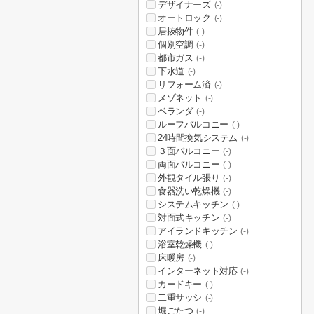
デザイナーズ
(-)
オートロック
(-)
居抜物件
(-)
個別空調
(-)
都市ガス
(-)
下水道
(-)
リフォーム済
(-)
メゾネット
(-)
ベランダ
(-)
ルーフバルコニー
(-)
24時間換気システム
(-)
３面バルコニー
(-)
両面バルコニー
(-)
外観タイル張り
(-)
食器洗い乾燥機
(-)
システムキッチン
(-)
対面式キッチン
(-)
アイランドキッチン
(-)
浴室乾燥機
(-)
床暖房
(-)
インターネット対応
(-)
カードキー
(-)
二重サッシ
(-)
堀ごたつ
(-)