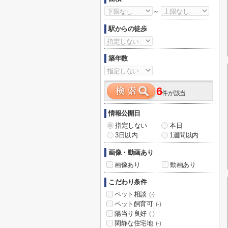
～
駅からの徒歩
築年数
6
件が該当
情報公開日
指定しない
本日
3日以内
1週間以内
画像・動画あり
画像あり
動画あり
こだわり条件
ペット相談
(-)
ペット飼育可
(-)
陽当り良好
(-)
閑静な住宅地
(-)