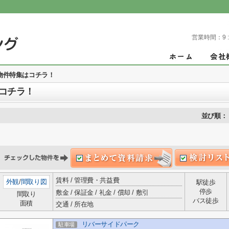
営業時間：
9 
物件特集はコチラ！
コチラ！
並び順：
賃料 / 管理費・共益費
外観
/
間取り図
駅徒歩
停歩
敷金 / 保証金 / 礼金 / 償却 / 敷引
間取り
バス徒歩
面積
交通 / 所在地
リバーサイドパーク
駐車場