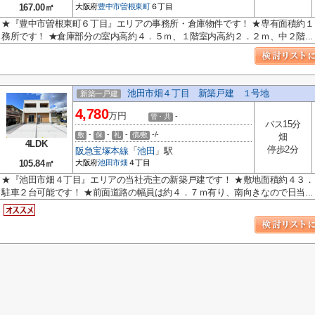
167.00㎡
大阪府
豊中市
曽根東町
６丁目
★『豊中市曽根東町６丁目』エリアの事務所・倉庫物件です！ ★専有面積約
務所です！ ★倉庫部分の室内高約４．５ｍ、１階室内高約２．２ｍ、中２階...
池田市畑４丁目 新築戸建 １号地
新築一戸建
4,780
万円
-
管・共
バス15分
-
-
-
-/-
敷
保
礼
償/敷
畑
4LDK
停歩2分
阪急宝塚本線
「
池田
」駅
105.84㎡
大阪府
池田市
畑
４丁目
★『池田市畑４丁目』エリアの当社売主の新築戸建です！ ★敷地面積約４３
駐車２台可能です！ ★前面道路の幅員は約４．７ｍ有り、南向きなので日当...