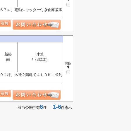
１６７㎡、電動シャッター付き倉庫兼事
新築
木造
南
-/（2階建）
選択
▼
．９１坪、木造２階建て４ＬＤＫ＋並列
6
1-6
該当公開件数
件
件表示