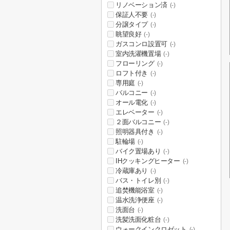
リノベーション済
(-)
保証人不要
(-)
分譲タイプ
(-)
眺望良好
(-)
ガスコンロ設置可
(-)
室内洗濯機置場
(-)
フローリング
(-)
ロフト付き
(-)
専用庭
(-)
バルコニー
(-)
オール電化
(-)
エレベーター
(-)
２面バルコニー
(-)
照明器具付き
(-)
駐輪場
(-)
バイク置場あり
(-)
IHクッキングヒーター
(-)
冷蔵庫あり
(-)
バス・トイレ別
(-)
追焚機能浴室
(-)
温水洗浄便座
(-)
洗面台
(-)
洗髪洗面化粧台
(-)
ウォークインクロゼット
(-)