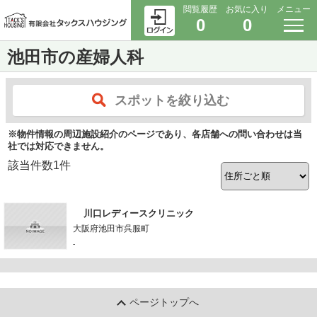
閲覧履歴
お気に入り
メニュー
0
0
池田市の産婦人科
スポットを絞り込む
※物件情報の周辺施設紹介のページであり、各店舗への問い合わせは当
社では対応できません。
該当件数
1
件
川口レディースクリニック
大阪府池田市呉服町
-
ページトップへ