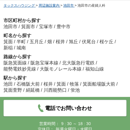
タックスハウジング
>
周辺施設案内
>
池田市
>
池田市の産婦人科
市区町村から探す
池田市
/
箕面市
/
宝塚市
/
豊中市
町名から探す
箕面
/
半町
/
五月丘
/
畑
/
桜井
/
旭丘
/
伏尾台
/
桜ケ丘
/
新稲
/
城南
路線から探す
阪急箕面線
/
阪急宝塚本線
/
北大阪急行電鉄
/
能勢電鉄妙見線
/
大阪モノレール本線
/
福知山線
駅から探す
池田
/
石橋阪大前
/
桜井
/
箕面
/
牧落
/
箕面船場阪大前
/
箕面萱野
/
絹延橋
/
川西能勢口
/
蛍池
電話でお問い合わせ
営業時間：
9 : 30 ～ 18 : 30
定休日：
毎週火曜日・水曜日