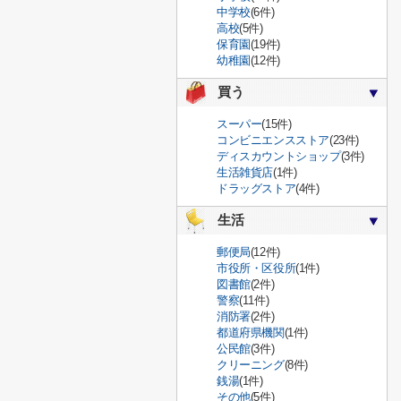
中学校
(6件)
高校
(5件)
保育園
(19件)
幼稚園
(12件)
買う
スーパー
(15件)
コンビニエンスストア
(23件)
ディスカウントショップ
(3件)
生活雑貨店
(1件)
ドラッグストア
(4件)
生活
郵便局
(12件)
市役所・区役所
(1件)
図書館
(2件)
警察
(11件)
消防署
(2件)
都道府県機関
(1件)
公民館
(3件)
クリーニング
(8件)
銭湯
(1件)
その他
(5件)