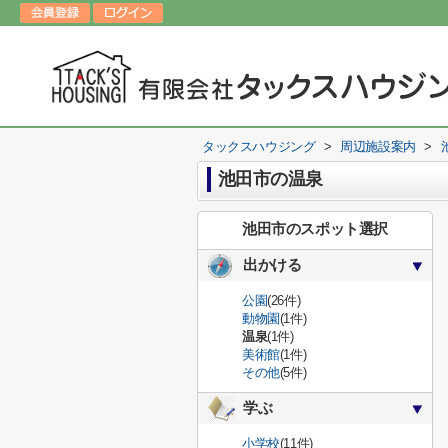
タックスハウジング
>
周辺施設案内
>
池田市の温泉
池田市のスポット選択
出かける
公園
(26件)
動物園
(1件)
温泉
(1件)
美術館
(1件)
その他
(5件)
学ぶ
小学校
(11件)