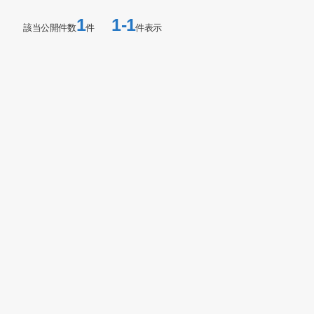
1
1-1
該当公開件数
件
件表示