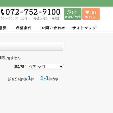
00
00
: 30 ～ 18 : 30
定休日：
毎週火曜日・水曜日
対応できません。
並び順：
1
1-1
該当公開件数
件
件表示