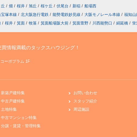
月丘
/
畑
/
桜井
/
旭丘
/
桜ケ丘
/
伏尾台
/
新稲
/
船場西
急宝塚本線
/
北大阪急行電鉄
/
能勢電鉄妙見線
/
大阪モノレール本線
/
福知山
前
/
桜井
/
箕面
/
牧落
/
箕面船場阪大前
/
箕面萱野
/
川西能勢口
/
絹延橋
/
蛍
売買情報満載のタックスハウジング！
 コーポプラム 1F
新築戸建特集
お問い合わせ
中古戸建特集
スタッフ紹介
土地特集
周辺施設
中古マンション特集
分譲・賃貸・管理特集