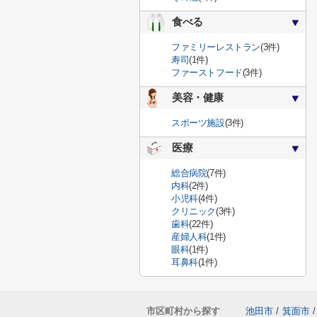
食べる
ファミリーレストラン
(3件)
寿司
(1件)
ファーストフード
(3件)
美容・健康
スポーツ施設
(3件)
医療
総合病院
(7件)
内科
(2件)
小児科
(4件)
クリニック
(3件)
歯科
(22件)
産婦人科
(1件)
眼科
(1件)
耳鼻科
(1件)
市区町村から探す
池田市
/
箕面市
/