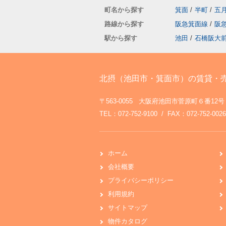
町名から探す
箕面
/
半町
/
五
路線から探す
阪急箕面線
/
阪
駅から探す
池田
/
石橋阪大
北摂（池田市・箕面市）の賃貸・
〒563-0055 大阪府池田市菅原町６番12号
TEL：072-752-9100 / FAX：072-752-0026
ホーム
会社概要
プライバシーポリシー
利用規約
サイトマップ
物件カタログ