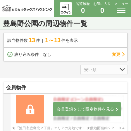
閲覧履歴
お気に入り
メニュー
0
0
豊島野公園の周辺物件一覧
13
1～13
該当物件数
件
件を表示
変更
絞り込み条件：
なし
会員物件
会員登録をして限定物件を見る
★『池田市豊島北２丁目』エリアの売地です！ ★敷地面積約２２．９４