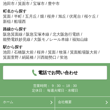
池田市
/
箕面市
/
宝塚市
/
豊中市
町名から探す
箕面
/
半町
/
五月丘
/
畑
/
桜井
/
旭丘
/
伏尾台
/
桜ケ丘
/
新稲
/
船場西
路線から探す
阪急箕面線
/
阪急宝塚本線
/
北大阪急行電鉄
/
能勢電鉄妙見線
/
大阪モノレール本線
/
福知山線
駅から探す
池田
/
石橋阪大前
/
桜井
/
箕面
/
牧落
/
箕面船場阪大前
/
箕面萱野
/
絹延橋
/
川西能勢口
/
蛍池
電話でお問い合わせ
営業時間：
9 : 30 ～ 18 : 30
定休日：
毎週火曜日・水曜日
ホーム
会社概要