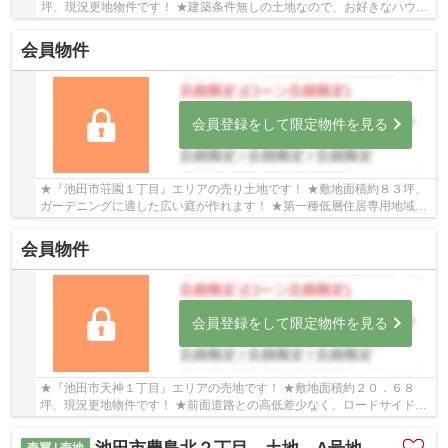
坪、現況更地物件です！ ★建築条件無しの土地なので、お好きなハウス
メーカー・工務店で建築可能です！
会員物件
会員登録をして限定物件を見る
★『池田市荘園１丁目』エリアの売り土地です！ ★敷地面積約８３坪、
ガーデニングに適した広い庭が作れます！ ★第一種低層住居専用地域の
閑静な住宅街にあります！ ★北豊島小学校・北豊...
会員物件
会員登録をして限定物件を見る
★『池田市天神１丁目』エリアの売地です！ ★敷地面積約２０．６８
坪、現況更地物件です！ ★前面道路との高低差少なく、ロードサイド沿
いの物件です！ ★建築条件無しの土地なので、お好...
売買 | 売地