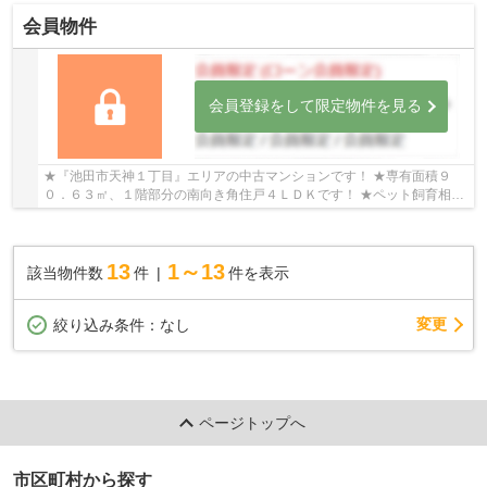
会員物件
会員登録をして限定物件を見る
★『池田市天神１丁目』エリアの中古マンションです！ ★専有面積９
０．６３㎡、１階部分の南向き角住戸４ＬＤＫです！ ★ペット飼育相談
可能（管理規約による制限有り）です！ ★２０２５...
13
1～13
該当物件数
件
件を表示
変更
絞り込み条件：
なし
ページトップへ
市区町村から探す