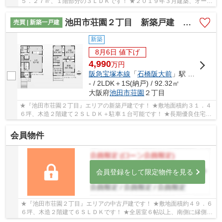
５．２７㎡、１階部分の３ＬＤＫです！ ★２０１９年３月建築、オール
洋室、閑静な住宅街の物件です！
池田市荘園２丁目 新築戸建 A号棟
売買 | 新築一戸建
新築
8月6日 値下げ
4,990
万
円
阪急宝塚本線
「
石橋阪大前
」駅 徒歩14分
- / 2LDK＋1S(納戸) / 92.32㎡
大阪府
池田市
荘園
２丁目
★『池田市荘園２丁目』エリアの新築戸建です！ ★敷地面積約３１．４
６坪、木造２階建て２ＳＬＤＫ＋駐車１台可能です！ ★長期優良住宅・
住宅性能表示制度（６項目最上位等級取得）物件...
会員物件
会員登録をして限定物件を見る
★『池田市荘園２丁目』エリアの中古戸建です！ ★敷地面積約４９．６
６坪、木造２階建て６ＳＬＤＫです！ ★全居室６帖以上、南側に縁側も
付いたゆったりとした間取です！