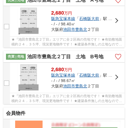
池田市豊島北２丁目 土地 A号地
2,680
万
円
阪急宝塚本線
「
石橋阪大前
」駅 徒歩15分
- / - / 98.40㎡
大阪府
池田市
豊島北
２丁目
★『池田市豊島北２丁目』エリアに全２区画の売地です！ ★有効敷地面
積約２４．３５坪、現況更地物件です！ ★建築条件無しの土地なので、
お好きなハウスメーカー・工務店で建築可能です！
池田市豊島北２丁目 土地 B号地
売買 | 売地
2,680
万
円
阪急宝塚本線
「
石橋阪大前
」駅 徒歩15分
- / - / 98.67㎡
大阪府
池田市
豊島北
２丁目
★『池田市豊島北２丁目』エリアに全２区画の売地です！ ★有効敷地面
積約２４．３５坪、現況更地物件です！ ★建築条件無しの土地なので、
お好きなハウスメーカー・工務店で建築可能です！
会員物件