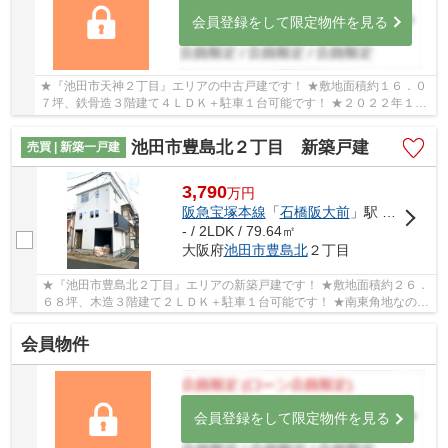
会員登録をして限定物件を見る
★『池田市天神２丁目』エリアの中古戸建です！ ★敷地面積約１６．０
７坪、鉄骨造３階建て４ＬＤＫ＋駐車１台可能です！ ★２０２２年１月
に外壁・屋根塗装工事済みです！ ★２０２６年３...
池田市豊島北２丁目 新築戸建
売買 | 新築一戸建
3,790
万
円
阪急宝塚本線
「
石橋阪大前
」駅 徒歩14分
- / 2LDK / 79.64㎡
大阪府
池田市
豊島北
２丁目
★『池田市豊島北２丁目』エリアの新築戸建です！ ★敷地面積約２６．
６８坪、木造３階建て２ＬＤＫ＋駐車１台可能です！ ★南東角地なので
日当り・通風良好な物件です！
会員物件
会員登録をして限定物件を見る