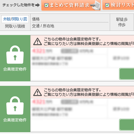
外観
/
間取り図
価格
駅徒歩
停歩
交通 / 所在地
間取り/面積