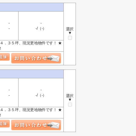
-
-
-
-/（-）
選択
▼
４．３５坪、現況更地物件です！ ★
！
-
-
-
-/（-）
選択
▼
４．３５坪、現況更地物件です！ ★
！