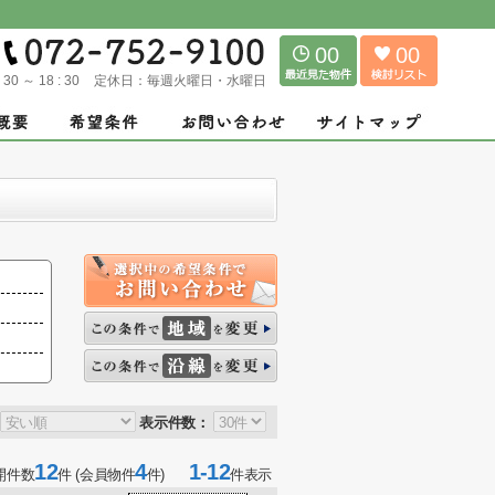
00
00
: 30 ～ 18 : 30
定休日：
毎週火曜日・水曜日
表示件数：
12
4
1-12
開件数
件 (会員物件
件)
件表示