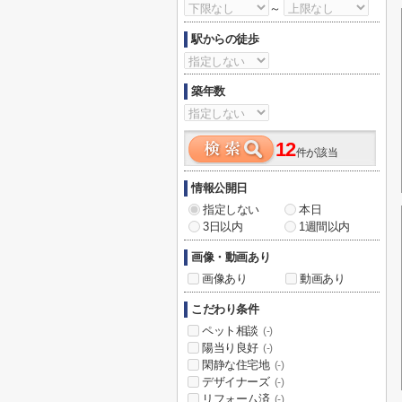
～
駅からの徒歩
築年数
12
件が該当
情報公開日
指定しない
本日
3日以内
1週間以内
画像・動画あり
画像あり
動画あり
こだわり条件
ペット相談
(-)
陽当り良好
(-)
閑静な住宅地
(-)
デザイナーズ
(-)
リフォーム済
(-)