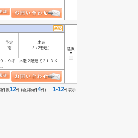
.
予定
木造
南
-/（2階建）
選択
▼
２９．９坪、木造２階建て３ＬＤＫ＋
.
12
4
1-12
開件数
件 (会員物件
件)
件表示