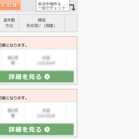
表示中物件を
一括でチェック
築年数
構造
方位
所在階 / （階建）