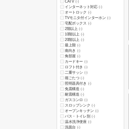
CATV
(-)
インターネット対応
(-)
オートロック
(-)
TVモニタ付インターホン
(-)
宅配ボックス
(-)
2階以上
(-)
10階以上
(-)
20階以上
(-)
最上階
(-)
南向き
(-)
角部屋
(-)
カードキー
(-)
ロフト付き
(-)
二重サッシ
(-)
堀ごたつ
(-)
照明器具付き
(-)
免震構造
(-)
耐震構造
(-)
ガスコンロ
(-)
スロップシンク
(-)
オープンキッチン
(-)
バス・トイレ別
(-)
温水洗浄便座
(-)
洗面台
(-)