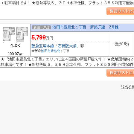
＋駐車場付です！ ★断熱等級５、ＺＥＨ水準仕様、フラット３５Ｓ利用可能物..
池田市豊島北１丁目 新築戸建 2号棟
新築一戸建
5,799
万円
徒歩16分
4LDK
阪急宝塚本線
「
石橋阪大前
」駅
大阪府
池田市
豊島北
１丁目
100.07㎡
★『池田市豊島北１丁目』エリアに全４区画の新築戸建です！ ★敷地面積約
駐車場付です！ ★断熱等級５、ＺＥＨ水準仕様、フラット３５Ｓ利用可能物件..
該当公