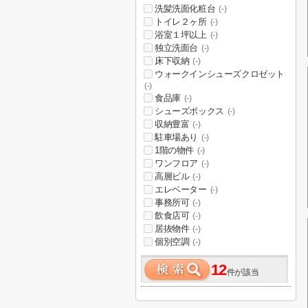
洗髪洗面化粧台
(-)
トイレ２ヶ所
(-)
浴室１坪以上
(-)
独立洗面台
(-)
床下収納
(-)
ウォークインシューズクロゼット
(-)
食品庫
(-)
シューズボックス
(-)
収納豊富
(-)
駐車場あり
(-)
1階の物件
(-)
ワンフロア
(-)
高層ビル
(-)
エレベーター
(-)
事務所可
(-)
飲食店可
(-)
居抜物件
(-)
個別空調
(-)
12
件が該当