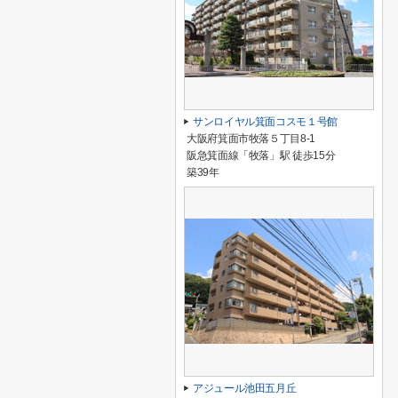
サンロイヤル箕面コスモ１号館
大阪府箕面市牧落５丁目8-1
阪急箕面線「牧落」駅 徒歩15分
築39年
アジュール池田五月丘