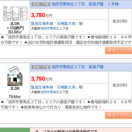
池田市豊島北１丁目 新築戸建 １号棟
新築一戸建
3,780
万円
徒歩19分
阪急宝塚本線
「
石橋阪大前
」駅
2LDK
＋1S(納戸)
大阪府
池田市
豊島北
１丁目
111.68㎡
★『池田市豊島北１丁目』エリアの新築戸建です！ ★敷地面積約１９．８６
台可能です！ ★設計住宅性能評価書取得済・建設住宅性能評価書取得予定です
池田市豊島北２丁目 新築戸建
新築一戸建
3,790
万円
徒歩14分
阪急宝塚本線
「
石橋阪大前
」駅
2LDK
大阪府
池田市
豊島北
２丁目
79.64㎡
★『池田市豊島北２丁目』エリアの新築戸建です！ ★敷地面積約２６．６８
可能です！ ★南東角地なので日当り・通風良好な物件です！