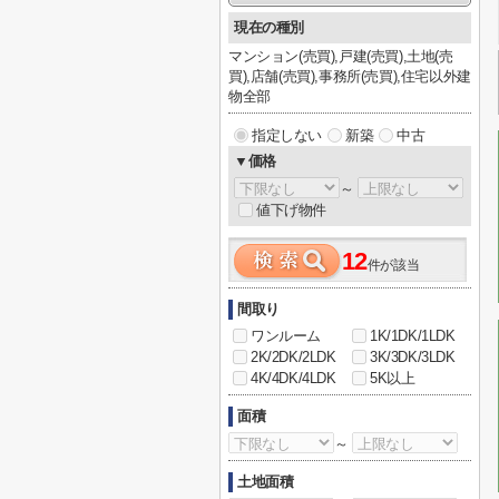
現在の種別
マンション(売買),戸建(売買),土地(売
買),店舗(売買),事務所(売買),住宅以外建
物全部
指定しない
新築
中古
▼価格
～
値下げ物件
12
件が該当
間取り
ワンルーム
1K/1DK/1LDK
2K/2DK/2LDK
3K/3DK/3LDK
4K/4DK/4LDK
5K以上
面積
～
土地面積