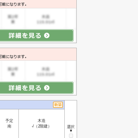
予定
木造
南
-/（2階建）
選択
▼