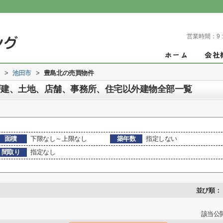
営業時間：
9 
す
>
池田市
>
豊島北の売買物件
戸建、土地、店舗、事務所、住宅以外建物全部一覧
面積
下限なし～上限なし
築年数
指定しない
間取り
指定なし
並び順：
該当公