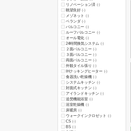
リノベーション済
(-)
眺望良好
(-)
メゾネット
(-)
ベランダ
(-)
バルコニー
(-)
ルーフバルコニー
(-)
オール電化
(-)
24時間換気システム
(-)
２面バルコニー
(-)
３面バルコニー
(-)
両面バルコニー
(-)
外観タイル張り
(-)
IHクッキングヒーター
(-)
食器洗い乾燥機
(-)
システムキッチン
(-)
対面式キッチン
(-)
アイランドキッチン
(-)
追焚機能浴室
(-)
浴室乾燥機
(-)
床暖房
(-)
ウォークインクロゼット
(-)
CS
(-)
BS
(-)