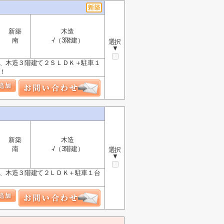
新築
木造
南
-/（3階建）
選択
▼
坪、木造３階建て２ＳＬＤＫ＋駐車１
！
新築
木造
南
-/（3階建）
選択
▼
坪、木造３階建て２ＬＤＫ＋駐車１台