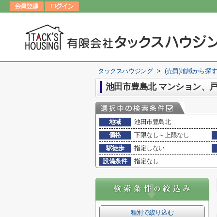
タックスハウジング
>
(売買)地域から探
池田市豊島北 マンション、
地域
池田市豊島北
価格
下限なし～上限なし
駅徒歩
指定しない
設備条件
指定なし
種別で絞り込む