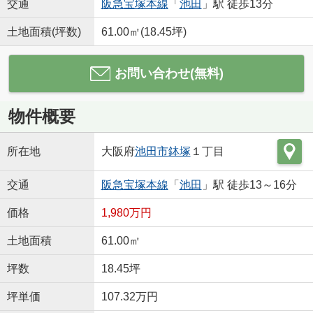
交通
阪急宝塚本線
「
池田
」駅 徒歩13分
土地面積(坪数)
61.00㎡(18.45坪)
お問い合わせ(無料)
物件概要
所在地
大阪府
池田市
鉢塚
１丁目
交通
阪急宝塚本線
「
池田
」駅 徒歩13～16分
価格
1,980万円
土地面積
61.00㎡
坪数
18.45坪
坪単価
107.32万円