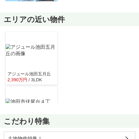
エリアの近い物件
池田市立さくら幼稚園
約961m／13分
アジュール池田五月丘
2,390
万
円
/ 3LDK
池田市立緑丘小学校
約1360m／17分
こだわり特集
池田市伏尾台４丁目 中古戸建
1,599
万
円
/ 4LDK
池田市立渋谷中学校
土地物件特集！