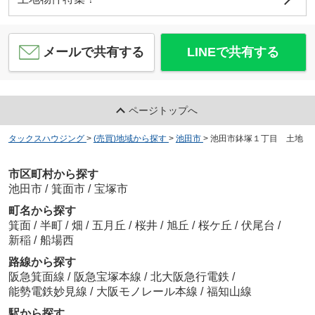
約1640m／21分
メールで共有する
LINEで共有する
阪急池田伏尾台マンション
ページトップへ
1,700
万
円
/ 3LDK
鉢塚公園
約416m／6分
タックスハウジング
>
(売買)地域から探す
>
池田市
>
池田市鉢塚１丁目 土地
市区町村から探す
池田市
/
箕面市
/
宝塚市
町名から探す
メゾンドール池田五月山東
箕面
/
半町
/
畑
/
五月丘
/
桜井
/
旭丘
/
桜ケ丘
/
伏尾台
/
1,780
万
円
/ 4LDK
新稲
/
船場西
サンディ池田城南店
約531m／7分
路線から探す
阪急箕面線
/
阪急宝塚本線
/
北大阪急行電鉄
/
能勢電鉄妙見線
/
大阪モノレール本線
/
福知山線
駅から探す