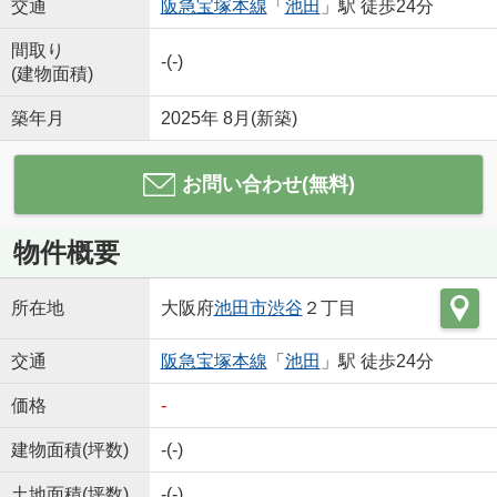
交通
阪急宝塚本線
「
池田
」駅 徒歩24分
間取り
-(-)
(建物面積)
築年月
2025年 8月(新築)
お問い合わせ(無料)
物件概要
所在地
大阪府
池田市
渋谷
２丁目
交通
阪急宝塚本線
「
池田
」駅 徒歩24分
価格
-
建物面積(坪数)
-(-)
土地面積(坪数)
-(-)