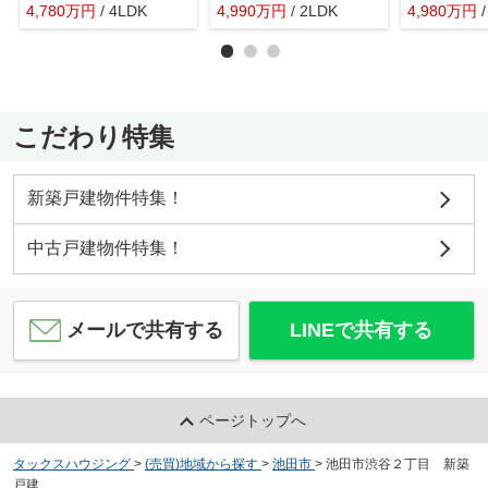
4,780
万
円
/ 4LDK
4,990
万
円
/ 2LDK
4,980
万
円
こだわり特集
新築戸建物件特集！
中古戸建物件特集！
メールで共有する
LINEで共有する
ページトップへ
タックスハウジング
>
(売買)地域から探す
>
池田市
>
池田市渋谷２丁目 新築
戸建