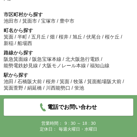
市区町村から探す
池田市
/
箕面市
/
宝塚市
/
豊中市
町名から探す
箕面
/
半町
/
五月丘
/
畑
/
桜井
/
旭丘
/
伏尾台
/
桜ケ丘
/
新稲
/
船場西
路線から探す
阪急箕面線
/
阪急宝塚本線
/
北大阪急行電鉄
/
能勢電鉄妙見線
/
大阪モノレール本線
/
福知山線
駅から探す
池田
/
石橋阪大前
/
桜井
/
箕面
/
牧落
/
箕面船場阪大前
/
箕面萱野
/
絹延橋
/
川西能勢口
/
蛍池
電話でお問い合わせ
営業時間：
9 : 30 ～ 18 : 30
定休日：
毎週火曜日・水曜日