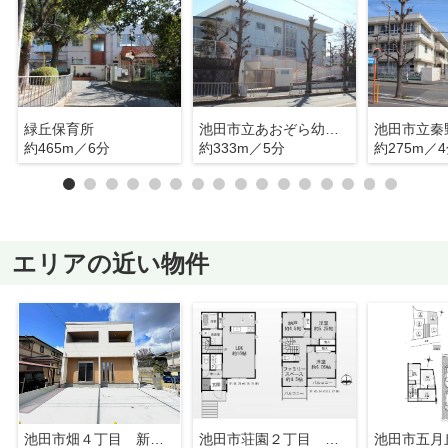
緑丘保育所
池田市立あおぞら幼稚園
池田市立秦
約465m／6分
約333m／5分
約275m／
エリアの近い物件
池田市畑４丁目 新築戸建 １号地
池田市荘園２丁目 新築戸建 A号棟