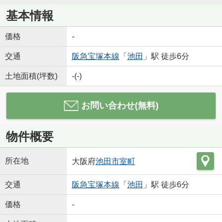
基本情報
価格
-
交通
阪急宝塚本線
「
池田
」駅 徒歩6分
土地面積(坪数)
-(-)
お問い合わせ(無料)
物件概要
所在地
大阪府
池田市
室町
交通
阪急宝塚本線
「
池田
」駅 徒歩6分
価格
-