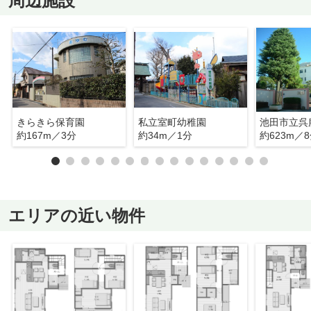
周辺施設
きらきら保育園
私立室町幼稚園
池田市立呉
約167m／3分
約34m／1分
約623m／
エリアの近い物件