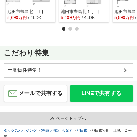
池田市豊島北１丁目 新築戸建 １号棟
池田市豊島北１丁目 新築戸建 ４号棟
5,699
万
円
/ 4LDK
5,499
万
円
/ 4LDK
5,599
万
円
こだわり特集
土地物件特集！
メールで共有する
LINEで共有する
ページトップへ
タックスハウジング
>
(売買)地域から探す
>
池田市
>
池田市室町 土地 ２号
地