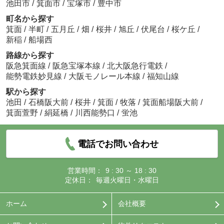
池田市
/
箕面市
/
宝塚市
/
豊中市
町名から探す
箕面
/
半町
/
五月丘
/
畑
/
桜井
/
旭丘
/
伏尾台
/
桜ケ丘
/
新稲
/
船場西
路線から探す
阪急箕面線
/
阪急宝塚本線
/
北大阪急行電鉄
/
能勢電鉄妙見線
/
大阪モノレール本線
/
福知山線
駅から探す
池田
/
石橋阪大前
/
桜井
/
箕面
/
牧落
/
箕面船場阪大前
/
箕面萱野
/
絹延橋
/
川西能勢口
/
蛍池
電話でお問い合わせ
営業時間：
9 : 30 ～ 18 : 30
定休日：
毎週火曜日・水曜日
ホーム
会社概要