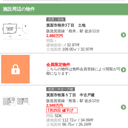
施設周辺の物件
売買｜売地
箕面市桜井3丁目 土地
阪急箕面線「桜井」駅 徒歩11分
2,880万円
間取:
-
建物面積:
- / 32.97坪
土地面積:
109.00㎡ / 32.97坪
会員限定物件
こちらの物件は無料会員登録により閲覧が可
能になります。
売買｜中古一戸建
箕面市牧落５丁目 中古戸建
阪急箕面線「牧落」駅 徒歩12分
2,949万円
7月25日 値下げ
間取:
5DK
建物面積:
112.72㎡ / 34.09坪
土地面積:
86.75㎡ / 26.24坪