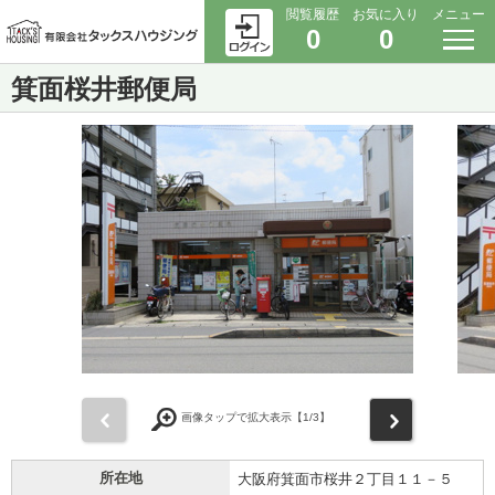
閲覧履歴
お気に入り
メニュー
0
0
箕面桜井郵便局
前
次
画像タップで拡大表示【
1
/3】
所在地
大阪府箕面市桜井２丁目１１－５