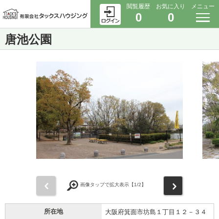
閲覧履歴
お気に入り
メニュー
0
0
唐池公園
前
次
画像タップで拡大表示【
1
/2】
所在地
大阪府箕面市坊島１丁目１２－３４