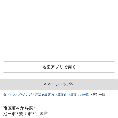
地図アプリで開く
ページトップへ
タックスハウジング
>
周辺施設案内
>
箕面市
>
箕面市の公園
>
唐池公園
市区町村から探す
池田市
/
箕面市
/
宝塚市