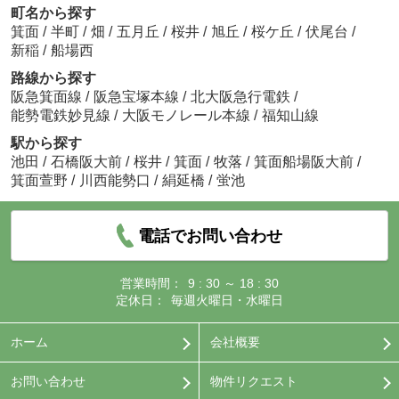
町名から探す
箕面
/
半町
/
畑
/
五月丘
/
桜井
/
旭丘
/
桜ケ丘
/
伏尾台
/
新稲
/
船場西
路線から探す
阪急箕面線
/
阪急宝塚本線
/
北大阪急行電鉄
/
能勢電鉄妙見線
/
大阪モノレール本線
/
福知山線
駅から探す
池田
/
石橋阪大前
/
桜井
/
箕面
/
牧落
/
箕面船場阪大前
/
箕面萱野
/
川西能勢口
/
絹延橋
/
蛍池
電話でお問い合わせ
営業時間：
9 : 30 ～ 18 : 30
定休日：
毎週火曜日・水曜日
ホーム
会社概要
お問い合わせ
物件リクエスト