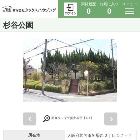
閲覧履歴
お気に入り
メニュー
0
0
杉谷公園
前
次
画像タップで拡大表示【
1
/1】
所在地
大阪府箕面市船場西２丁目１７－７