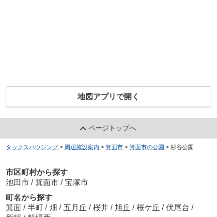
地図アプリで開く
ページトップへ
タックスハウジング
>
周辺施設案内
>
箕面市
>
箕面市の公園
>
杉谷公園
市区町村から探す
池田市
/
箕面市
/
宝塚市
町名から探す
箕面
/
半町
/
畑
/
五月丘
/
桜井
/
旭丘
/
桜ケ丘
/
伏尾台
/