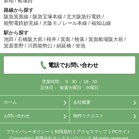
新稲
/
船場西
路線から探す
阪急箕面線
/
阪急宝塚本線
/
北大阪急行電鉄
/
能勢電鉄妙見線
/
大阪モノレール本線
/
福知山線
駅から探す
池田
/
石橋阪大前
/
桜井
/
箕面
/
牧落
/
箕面船場阪大前
/
箕面萱野
/
川西能勢口
/
絹延橋
/
蛍池
電話でお問い合わせ
営業時間：
9 : 30 ～ 18 : 30
定休日：
毎週火曜日・水曜日
ホーム
会社概要
お問い合わせ
物件リクエスト
プライバシーポリシー
利用規約
アクセスマップ
PCサイト
Copyright(c) 有限会社タックスハウジング All rights reserved.