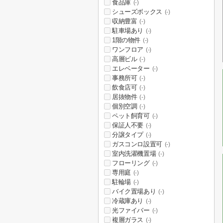
食品庫
(-)
シューズボックス
(-)
収納豊富
(-)
駐車場あり
(-)
1階の物件
(-)
ワンフロア
(-)
高層ビル
(-)
エレベーター
(-)
事務所可
(-)
飲食店可
(-)
居抜物件
(-)
個別空調
(-)
ペット飼育可
(-)
保証人不要
(-)
分譲タイプ
(-)
ガスコンロ設置可
(-)
室内洗濯機置場
(-)
フローリング
(-)
専用庭
(-)
駐輪場
(-)
バイク置場あり
(-)
冷蔵庫あり
(-)
光ファイバー
(-)
複層ガラス
(-)