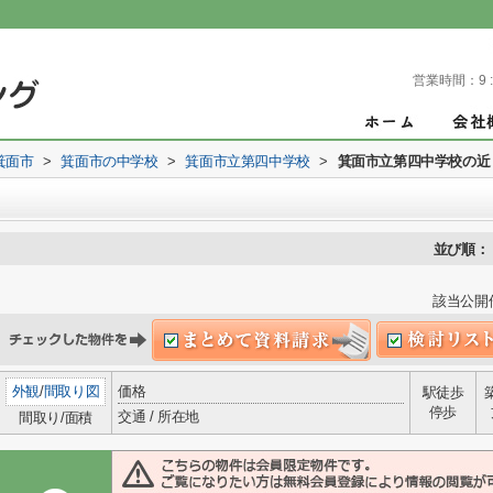
営業時間：
9 
箕面市
>
箕面市の中学校
>
箕面市立第四中学校
>
箕面市立第四中学校の近
並び順：
該当公開
外観
/
間取り図
価格
駅徒歩
停歩
交通 / 所在地
間取り/面積