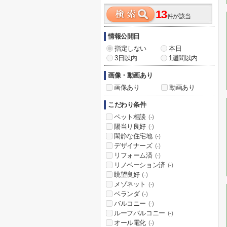
13
件が該当
情報公開日
指定しない
本日
3日以内
1週間以内
画像・動画あり
画像あり
動画あり
こだわり条件
ペット相談
(-)
陽当り良好
(-)
閑静な住宅地
(-)
デザイナーズ
(-)
リフォーム済
(-)
リノベーション済
(-)
眺望良好
(-)
メゾネット
(-)
ベランダ
(-)
バルコニー
(-)
ルーフバルコニー
(-)
オール電化
(-)