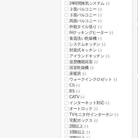
24時間換気システム
(-)
２面バルコニー
(-)
３面バルコニー
(-)
両面バルコニー
(-)
外観タイル張り
(-)
IHクッキングヒーター
(-)
食器洗い乾燥機
(-)
システムキッチン
(-)
対面式キッチン
(-)
アイランドキッチン
(-)
追焚機能浴室
(-)
浴室乾燥機
(-)
床暖房
(-)
ウォークインクロゼット
(-)
CS
(-)
BS
(-)
CATV
(-)
インターネット対応
(-)
オートロック
(-)
TVモニタ付インターホン
(-)
宅配ボックス
(-)
2階以上
(-)
10階以上
(-)
20階以上