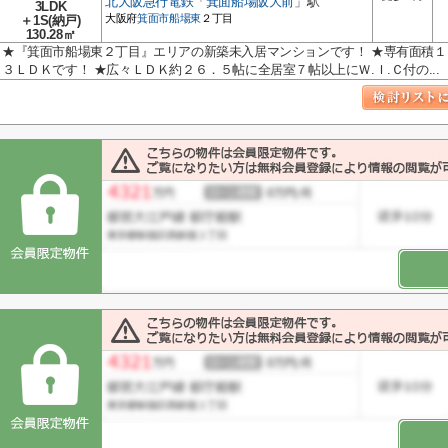
北大阪急行電鉄
「
箕面船場阪大前
」駅
3LDK
大阪府
箕面市
船場東
２丁目
＋1S(納戸)
130.28㎡
★『箕面市船場東２丁目』エリアの新築未入居マンションです！ ★専有面積
３ＬＤＫです！ ★広々ＬＤＫ約２６．５帖に全居室７帖以上にＷ.Ｉ.Ｃ付の...