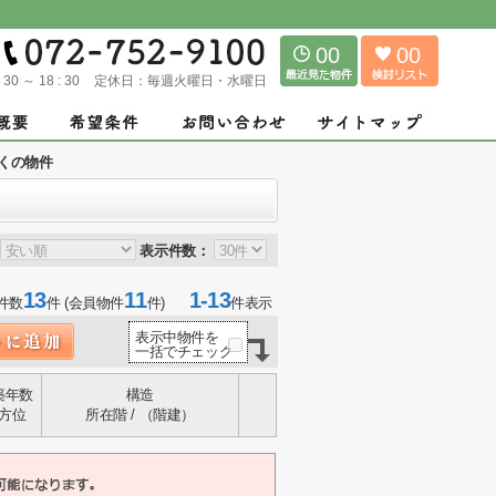
00
00
: 30 ～ 18 : 30
定休日：
毎週火曜日・水曜日
くの物件
表示件数：
13
11
1-13
件数
件 (会員物件
件)
件表示
表示中物件を
一括でチェック
築年数
構造
方位
所在階 / （階建）