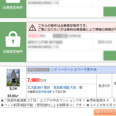
シティーゲートタワー千里中央
中古マンション
7,980
万円
徒歩1分
北大阪急行電鉄
「
箕面船場阪大前
」駅
3LDK
大阪府
箕面市
船場東
３丁目2-35
84.08㎡
★『箕面市船場東３丁目』エリアの中古マンションです！ ★専有面積８４．
★ペット飼育相談可能（管理規約による制限有り）です！ ★２０２６年５月リ..