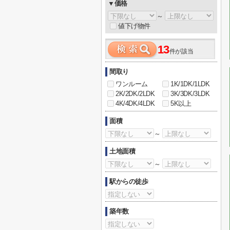
▼価格
～
値下げ物件
13
件が該当
間取り
ワンルーム
1K/1DK/1LDK
2K/2DK/2LDK
3K/3DK/3LDK
4K/4DK/4LDK
5K以上
面積
～
土地面積
～
駅からの徒歩
築年数