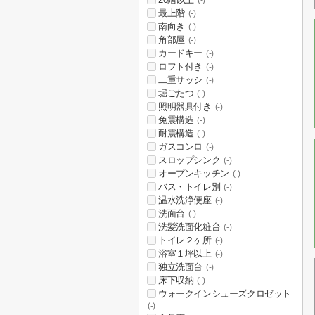
(-)
最上階
(-)
南向き
(-)
角部屋
(-)
カードキー
(-)
ロフト付き
(-)
二重サッシ
(-)
堀ごたつ
(-)
照明器具付き
(-)
免震構造
(-)
耐震構造
(-)
ガスコンロ
(-)
スロップシンク
(-)
オープンキッチン
(-)
バス・トイレ別
(-)
温水洗浄便座
(-)
洗面台
(-)
洗髪洗面化粧台
(-)
トイレ２ヶ所
(-)
浴室１坪以上
(-)
独立洗面台
(-)
床下収納
(-)
ウォークインシューズクロゼット
(-)