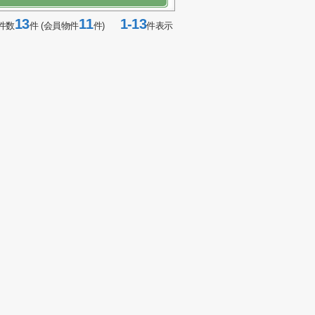
13
11
1-13
件数
件 (会員物件
件)
件表示