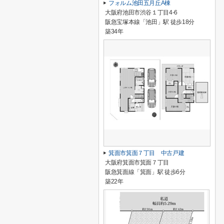
フォルム池田五月丘A棟
大阪府池田市渋谷１丁目4-6
阪急宝塚本線「池田」駅 徒歩18分
築34年
箕面市箕面７丁目 中古戸建
大阪府箕面市箕面７丁目
阪急箕面線「箕面」駅 徒歩6分
築22年