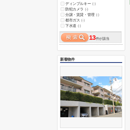
ディンプルキー
(-)
防犯カメラ
(-)
分譲・賃貸・管理
(-)
都市ガス
(-)
下水道
(-)
13
件が該当
新着物件