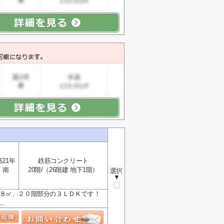
築21年
鉄筋コンクリート
南
20階/（26階建 地下1階）
選択
▼
０８㎡、２０階部分の３ＬＤＫです！
.