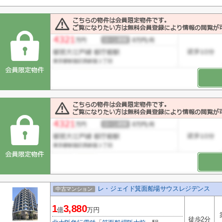
レ・ジェイド箕面船場サウスレジデンス
中古マンション
1
3,880
億
万円
徒歩2分