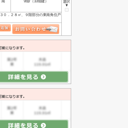
南
9階/（10階建）
選択
▼
１３０．２８㎡、９階部分の東南角住戸