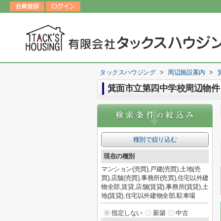
タックスハウジング
>
周辺施設案内
>
箕面市立第四中学校周辺物件
種別で絞り込む
現在の種別
マンション(売買),戸建(売買),土地(売
買),店舗(売買),事務所(売買),住宅以外建
物全部,賃貸,店舗(賃貸),事務所(賃貸),土
地(賃貸),住宅以外建物全部,駐車場
指定しない
新築
中古