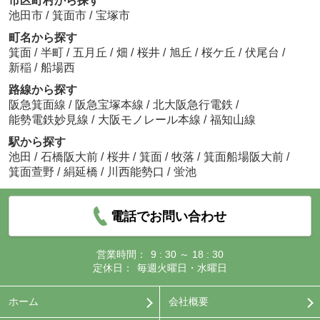
市区町村から探す
池田市
/
箕面市
/
宝塚市
町名から探す
箕面
/
半町
/
五月丘
/
畑
/
桜井
/
旭丘
/
桜ケ丘
/
伏尾台
/
新稲
/
船場西
路線から探す
阪急箕面線
/
阪急宝塚本線
/
北大阪急行電鉄
/
能勢電鉄妙見線
/
大阪モノレール本線
/
福知山線
駅から探す
池田
/
石橋阪大前
/
桜井
/
箕面
/
牧落
/
箕面船場阪大前
/
箕面萱野
/
絹延橋
/
川西能勢口
/
蛍池
電話でお問い合わせ
営業時間：
9 : 30 ～ 18 : 30
定休日：
毎週火曜日・水曜日
ホーム
会社概要