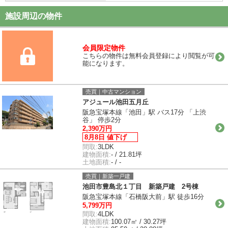
施設周辺の物件
会員限定物件
こちらの物件は無料会員登録により閲覧が可
能になります。
売買｜中古マンション
アジュール池田五月丘
阪急宝塚本線「池田」駅 バス17分 「上渋
谷」 停歩2分
2,390万円
8月8日 値下げ
間取:
3LDK
建物面積:
- / 21.81坪
土地面積:
- / -
売買｜新築一戸建
池田市豊島北１丁目 新築戸建 2号棟
阪急宝塚本線「石橋阪大前」駅 徒歩16分
5,799万円
間取:
4LDK
建物面積:
100.07㎡ / 30.27坪