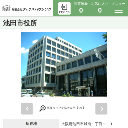
閲覧履歴
お気に入り
メニュー
0
0
池田市役所
前
次
画像タップで拡大表示【
1
/1】
所在地
大阪府池田市城南１丁目１－１