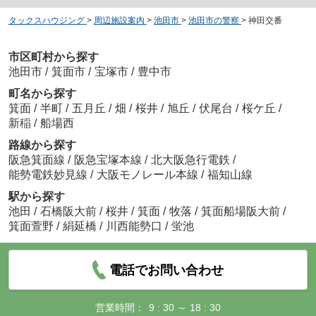
タックスハウジング
>
周辺施設案内
>
池田市
>
池田市の警察
>
神田交番
市区町村から探す
池田市
/
箕面市
/
宝塚市
/
豊中市
町名から探す
箕面
/
半町
/
五月丘
/
畑
/
桜井
/
旭丘
/
伏尾台
/
桜ケ丘
/
新稲
/
船場西
路線から探す
阪急箕面線
/
阪急宝塚本線
/
北大阪急行電鉄
/
能勢電鉄妙見線
/
大阪モノレール本線
/
福知山線
駅から探す
池田
/
石橋阪大前
/
桜井
/
箕面
/
牧落
/
箕面船場阪大前
/
箕面萱野
/
絹延橋
/
川西能勢口
/
蛍池
電話でお問い合わせ
営業時間：
9 : 30 ～ 18 : 30