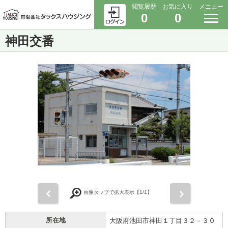
閲覧履歴
お気に入り
メニュー
0
0
神田交番
前
次
画像タップで拡大表示【
1
/1】
所在地
大阪府池田市神田１丁目３２－３０