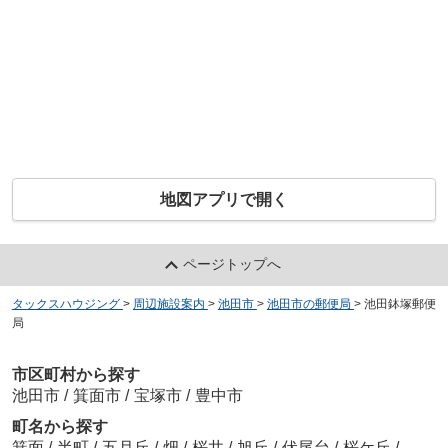
地図アプリで開く
ページトップへ
タックスハウジング
>
周辺施設案内
>
池田市
>
池田市の郵便局
>
池田鉢塚郵便
局
市区町村から探す
池田市
/
箕面市
/
宝塚市
/
豊中市
町名から探す
箕面
/
半町
/
五月丘
/
畑
/
桜井
/
旭丘
/
伏尾台
/
桜ケ丘
/