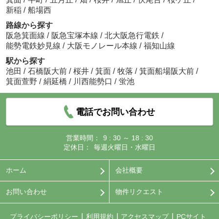
新稲
/
船場西
路線から探す
阪急箕面線
/
阪急宝塚本線
/
北大阪急行電鉄
/
能勢電鉄妙見線
/
大阪モノレール本線
/
福知山線
駅から探す
池田
/
石橋阪大前
/
桜井
/
箕面
/
牧落
/
箕面船場阪大前
/
箕面萱野
/
絹延橋
/
川西能勢口
/
蛍池
電話でお問い合わせ
営業時間：
9 : 30 ～ 18 : 30
定休日：
毎週火曜日・水曜日
ホーム
会社概要
お問い合わせ
物件リクエスト
プライバシーポリシー
利用規約
アクセスマップ
PCサイト