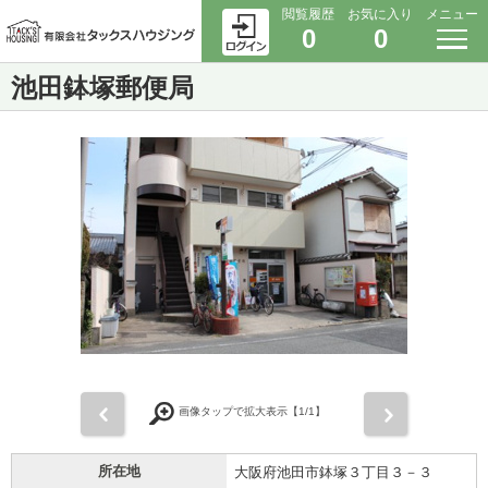
閲覧履歴
お気に入り
メニュー
0
0
池田鉢塚郵便局
前
次
画像タップで拡大表示【
1
/1】
所在地
大阪府池田市鉢塚３丁目３－３