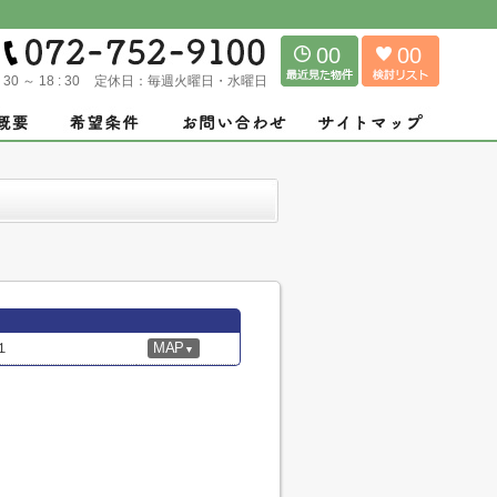
00
00
: 30 ～ 18 : 30
定休日：
毎週火曜日・水曜日
１
MAP
▼