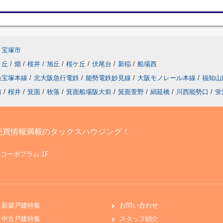
宝塚市
月丘
/
畑
/
桜井
/
旭丘
/
桜ケ丘
/
伏尾台
/
新稲
/
船場西
急宝塚本線
/
北大阪急行電鉄
/
能勢電鉄妙見線
/
大阪モノレール本線
/
福知山
前
/
桜井
/
箕面
/
牧落
/
箕面船場阪大前
/
箕面萱野
/
絹延橋
/
川西能勢口
/
蛍
売買情報満載のタックスハウジング！
 コーポプラム 1F
新築戸建特集
お問い合わせ
中古戸建特集
スタッフ紹介