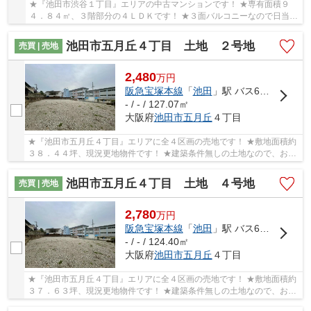
★『池田市渋谷１丁目』エリアの中古マンションです！ ★専有面積９
４．８４㎡、３階部分の４ＬＤＫです！ ★３面バルコニーなので日当
り・通風・眺望良好ば物件です！
池田市五月丘４丁目 土地 ２号地
売買 | 売地
2,480
万
円
阪急宝塚本線
「
池田
」駅 バス6分 「渋谷中学校前」 停歩3分
- / - / 127.07㎡
大阪府
池田市
五月丘
４丁目
★『池田市五月丘４丁目』エリアに全４区画の売地です！ ★敷地面積約
３８．４４坪、現況更地物件です！ ★建築条件無しの土地なので、お好
きなハウスメーカー・工務店で建築可能です！
池田市五月丘４丁目 土地 ４号地
売買 | 売地
2,780
万
円
阪急宝塚本線
「
池田
」駅 バス6分 「渋谷中学校前」 停歩3分
- / - / 124.40㎡
大阪府
池田市
五月丘
４丁目
★『池田市五月丘４丁目』エリアに全４区画の売地です！ ★敷地面積約
３７．６３坪、現況更地物件です！ ★建築条件無しの土地なので、お好
きなハウスメーカー・工務店で建築可能です！