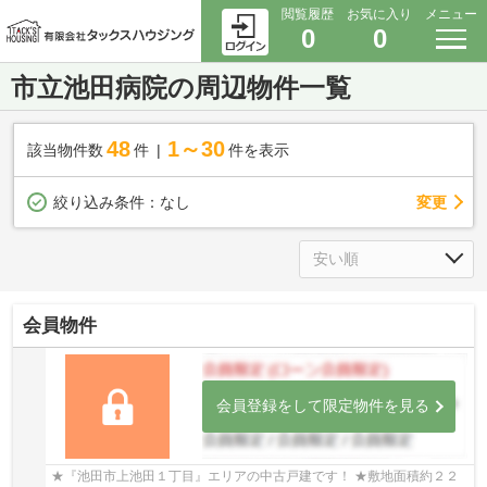
閲覧履歴
お気に入り
メニュー
0
0
市立池田病院の周辺物件一覧
48
1～30
該当物件数
件
件を表示
変更
絞り込み条件：
なし
会員物件
会員登録をして限定物件を見る
★『池田市上池田１丁目』エリアの中古戸建です！ ★敷地面積約２２