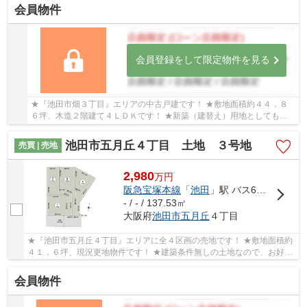
会員物件
会員登録をして限定物件を見る
★『池田市畑３丁目』エリアの中古戸建です！ ★敷地面積約４４．８
６坪、木造２階建て４ＬＤＫです！ ★新築（建替え）用地としてもご
検討下さい！
池田市五月丘４丁目 土地 ３号地
売買 | 売地
2,980
万
円
阪急宝塚本線
「
池田
」駅 バス6分 「渋谷中学校前」 停歩3分
- / - / 137.53㎡
大阪府
池田市
五月丘
４丁目
★『池田市五月丘４丁目』エリアに全４区画の売地です！ ★敷地面積約
４１．６坪、現況更地物件です！ ★建築条件無しの土地なので、お好き
なハウスメーカー・工務店で建築可能です！
会員物件