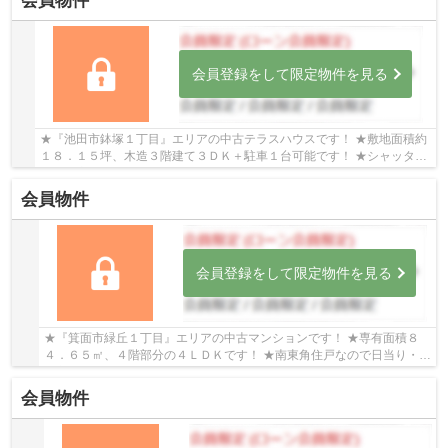
会員物件
会員登録をして限定物件を見る
★『池田市鉢塚１丁目』エリアの中古テラスハウスです！ ★敷地面積約
１８．１５坪、木造３階建て３ＤＫ＋駐車１台可能です！ ★シャッター
付き車庫、屋上はスカイバルコニーのある物件で...
会員物件
会員登録をして限定物件を見る
★『箕面市緑丘１丁目』エリアの中古マンションです！ ★専有面積８
４．６５㎡、４階部分の４ＬＤＫです！ ★南東角住戸なので日当り・通
風良好な物件です！
会員物件