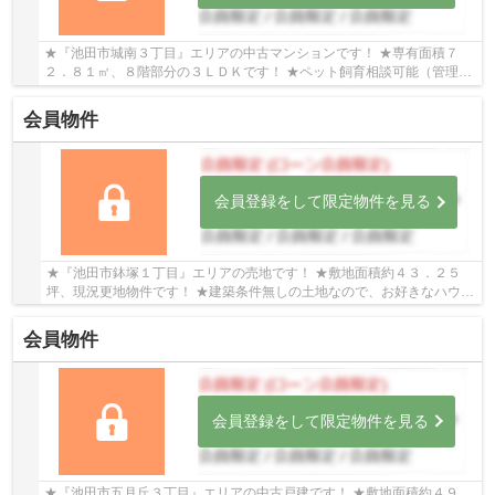
★『池田市城南３丁目』エリアの中古マンションです！ ★専有面積７
２．８１㎡、８階部分の３ＬＤＫです！ ★ペット飼育相談可能（管理規
約による制限有り）です！ ★２０２６年９月末に室...
会員物件
会員登録をして限定物件を見る
★『池田市鉢塚１丁目』エリアの売地です！ ★敷地面積約４３．２５
坪、現況更地物件です！ ★建築条件無しの土地なので、お好きなハウス
メーカー・工務店で建築可能です！
会員物件
会員登録をして限定物件を見る
★『池田市五月丘３丁目』エリアの中古戸建です！ ★敷地面積約４９．