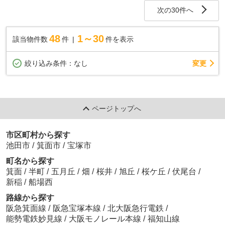
次の30件へ
48
1～30
該当物件数
件
件を表示
変更
絞り込み条件：
なし
ページトップへ
市区町村から探す
池田市
/
箕面市
/
宝塚市
町名から探す
箕面
/
半町
/
五月丘
/
畑
/
桜井
/
旭丘
/
桜ケ丘
/
伏尾台
/
新稲
/
船場西
路線から探す
阪急箕面線
/
阪急宝塚本線
/
北大阪急行電鉄
/
能勢電鉄妙見線
/
大阪モノレール本線
/
福知山線