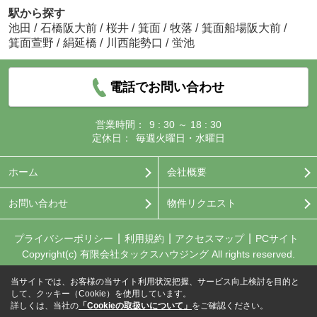
駅から探す
池田
/
石橋阪大前
/
桜井
/
箕面
/
牧落
/
箕面船場阪大前
/
箕面萱野
/
絹延橋
/
川西能勢口
/
蛍池
電話でお問い合わせ
営業時間：
9 : 30 ～ 18 : 30
定休日：
毎週火曜日・水曜日
ホーム
会社概要
お問い合わせ
物件リクエスト
プライバシーポリシー
利用規約
アクセスマップ
PCサイト
Copyright(c) 有限会社タックスハウジング All rights reserved.
当サイトでは、お客様の当サイト利用状況把握、サービス向上検討を目的と
して、クッキー（Cookie）を使用しています。
詳しくは、当社の
「Cookieの取扱いについて」
をご確認ください。