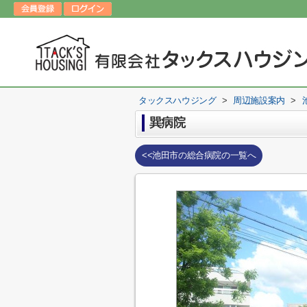
タックスハウジング
>
周辺施設案内
>
巽病院
<<池田市の総合病院の一覧へ