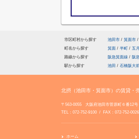
市区町村から探す
池田市
/
箕面市
/
町名から探す
箕面
/
半町
/
五
路線から探す
阪急箕面線
/
阪
駅から探す
池田
/
石橋阪大
北摂（池田市・箕面市）の賃貸・
〒563-0055 大阪府池田市菅原町６番12号
TEL：072-752-9100 / FAX：072-752-0026
ホーム