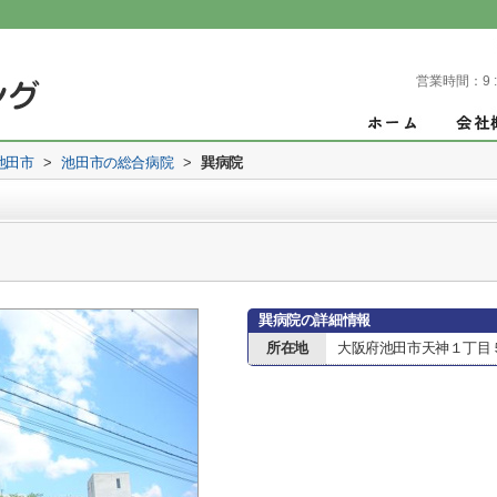
営業時間：
9 
池田市
>
池田市の総合病院
>
巽病院
巽病院の詳細情報
所在地
大阪府池田市天神１丁目