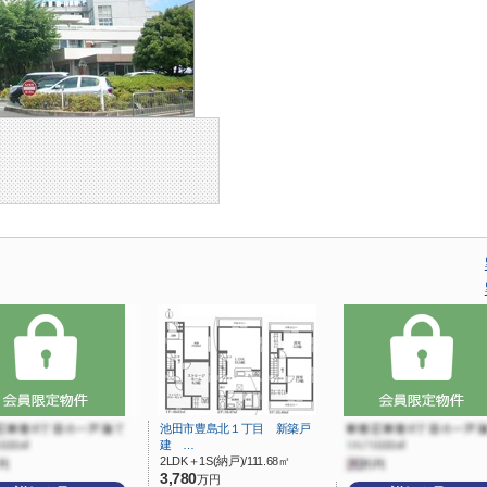
池田市豊島北１丁目 新築戸
建 …
2LDK＋1S(納戸)/111.68㎡
3,780
万円