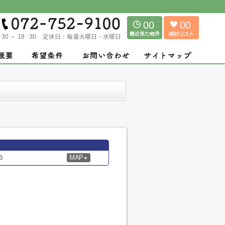
00
00
: 30 ～ 18 : 30
定休日：
毎週火曜日・水曜日
５
MAP
▼