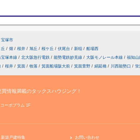
宝塚市
月丘
/
畑
/
桜井
/
旭丘
/
桜ケ丘
/
伏尾台
/
新稲
/
船場西
急宝塚本線
/
北大阪急行電鉄
/
能勢電鉄妙見線
/
大阪モノレール本線
/
福知山
前
/
桜井
/
箕面
/
牧落
/
箕面船場阪大前
/
箕面萱野
/
絹延橋
/
川西能勢口
/
蛍
売買情報満載のタックスハウジング！
 コーポプラム 1F
新築戸建特集
お問い合わせ