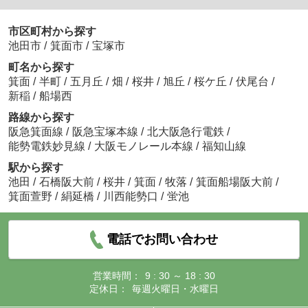
市区町村から探す
池田市
/
箕面市
/
宝塚市
町名から探す
箕面
/
半町
/
五月丘
/
畑
/
桜井
/
旭丘
/
桜ケ丘
/
伏尾台
/
新稲
/
船場西
路線から探す
阪急箕面線
/
阪急宝塚本線
/
北大阪急行電鉄
/
能勢電鉄妙見線
/
大阪モノレール本線
/
福知山線
駅から探す
池田
/
石橋阪大前
/
桜井
/
箕面
/
牧落
/
箕面船場阪大前
/
箕面萱野
/
絹延橋
/
川西能勢口
/
蛍池
電話でお問い合わせ
営業時間：
9 : 30 ～ 18 : 30
定休日：
毎週火曜日・水曜日