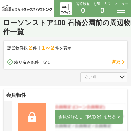
閲覧履歴
お気に入り
メニュー
0
0
ローソンストア100 石橋公園前の周辺物
件一覧
2
1～2
該当物件数
件
件を表示
変更
絞り込み条件：
なし
会員物件
会員登録をして限定物件を見る