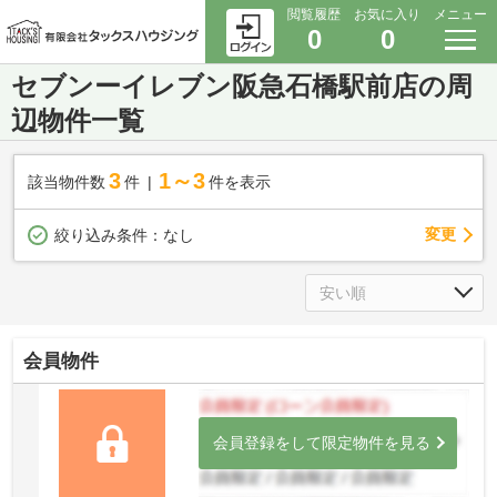
閲覧履歴
お気に入り
メニュー
0
0
セブンーイレブン阪急石橋駅前店の周
辺物件一覧
3
1～3
該当物件数
件
件を表示
変更
絞り込み条件：
なし
会員物件
会員登録をして限定物件を見る