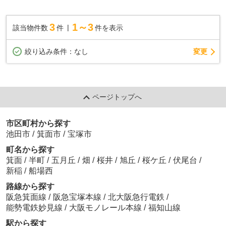
3
1～3
該当物件数
件
件を表示
変更
絞り込み条件：
なし
ページトップへ
市区町村から探す
池田市
/
箕面市
/
宝塚市
町名から探す
箕面
/
半町
/
五月丘
/
畑
/
桜井
/
旭丘
/
桜ケ丘
/
伏尾台
/
新稲
/
船場西
路線から探す
阪急箕面線
/
阪急宝塚本線
/
北大阪急行電鉄
/
能勢電鉄妙見線
/
大阪モノレール本線
/
福知山線
駅から探す