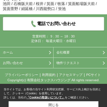
池田
/
石橋阪大前
/
桜井
/
箕面
/
牧落
/
箕面船場阪大前
/
箕面萱野
/
絹延橋
/
川西能勢口
/
蛍池
電話でお問い合わせ
営業時間：
9 : 30 ～ 18 : 30
定休日：
毎週火曜日・水曜日
ホーム
会社概要
お問い合わせ
物件リクエスト
プライバシーポリシー
利用規約
アクセスマップ
PCサイト
Copyright(c) 有限会社タックスハウジング All rights reserved.
当サイトでは、お客様の当サイト利用状況把握、サービス向上検討を目的と
して、クッキー（Cookie）を使用しています。
詳しくは、当社の
「Cookieの取扱いについて」
をご確認ください。
閉じる