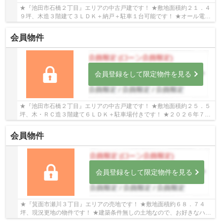
★『池田市石橋２丁目』エリアの中古戸建です！ ★敷地面積約２１．４
９坪、木造３階建て３ＬＤＫ＋納戸＋駐車１台可能です！ ★オール電化
物件、リビングには吹き抜けがあるので採光良好...
会員物件
会員登録をして限定物件を見る
★『池田市石橋２丁目』エリアの中古戸建です！ ★敷地面積約２５．５
坪、木・ＲＣ造３階建て６ＬＤＫ＋駐車場付きです！ ★２０２６年７月
に室内リフォーム済みです！ （キッチン 等新調...
会員物件
会員登録をして限定物件を見る
★『箕面市瀬川３丁目』エリアの売地です！ ★敷地面積約６８．７４
坪、現況更地の物件です！ ★建築条件無しの土地なので、お好きなハウ
スメーカー・工務店で建築可能です！