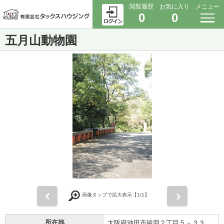
閲覧履歴
お気に入り
メニュー
0
0
五月山動物園
前
次
画像タップで拡大表示【
1
/1】
所在地
大阪府池田市綾羽２丁目５－３３