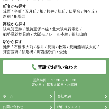
町名から探す
箕面
/
半町
/
五月丘
/
畑
/
桜井
/
旭丘
/
伏尾台
/
桜ケ丘
/
新稲
/
船場西
路線から探す
阪急箕面線
/
阪急宝塚本線
/
北大阪急行電鉄
/
能勢電鉄妙見線
/
大阪モノレール本線
/
福知山線
駅から探す
池田
/
石橋阪大前
/
桜井
/
箕面
/
牧落
/
箕面船場阪大前
/
箕面萱野
/
絹延橋
/
川西能勢口
/
蛍池
電話でお問い合わせ
営業時間：
9 : 30 ～ 18 : 30
定休日：
毎週火曜日・水曜日
ホーム
会社概要
お問い合わせ
物件リクエスト