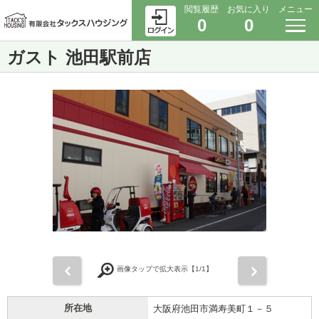
閲覧履歴
お気に入り
メニュー
0
0
ガスト 池田駅前店
前
次
画像タップで拡大表示【
1
/1】
所在地
大阪府池田市満寿美町１－５