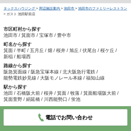
タックスハウジング
>
周辺施設案内
>
池田市
>
池田市のファミリーレストラン
>
ガスト 池田駅前店
市区町村から探す
池田市
/
箕面市
/
宝塚市
/
豊中市
町名から探す
箕面
/
半町
/
五月丘
/
畑
/
桜井
/
旭丘
/
伏尾台
/
桜ケ丘
/
新稲
/
船場西
路線から探す
阪急箕面線
/
阪急宝塚本線
/
北大阪急行電鉄
/
能勢電鉄妙見線
/
大阪モノレール本線
/
福知山線
駅から探す
池田
/
石橋阪大前
/
桜井
/
箕面
/
牧落
/
箕面船場阪大前
/
箕面萱野
/
絹延橋
/
川西能勢口
/
蛍池
電話でお問い合わせ