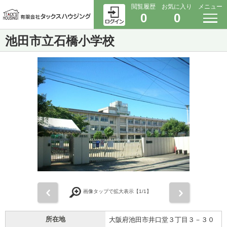
閲覧履歴
お気に入り
メニュー
0
0
池田市立石橋小学校
前
次
画像タップで拡大表示【
1
/1】
所在地
大阪府池田市井口堂３丁目３－３０