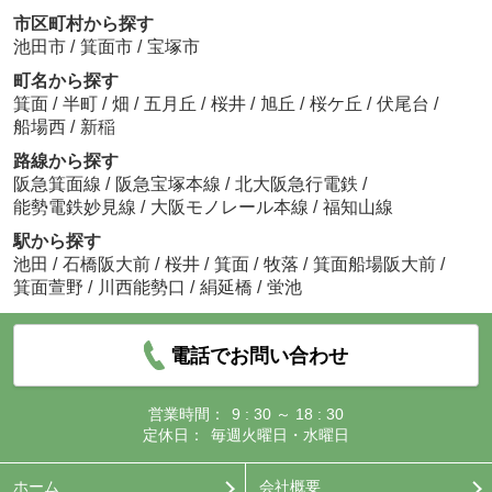
市区町村から探す
池田市
/
箕面市
/
宝塚市
町名から探す
箕面
/
半町
/
畑
/
五月丘
/
桜井
/
旭丘
/
桜ケ丘
/
伏尾台
/
船場西
/
新稲
路線から探す
阪急箕面線
/
阪急宝塚本線
/
北大阪急行電鉄
/
能勢電鉄妙見線
/
大阪モノレール本線
/
福知山線
駅から探す
池田
/
石橋阪大前
/
桜井
/
箕面
/
牧落
/
箕面船場阪大前
/
箕面萱野
/
川西能勢口
/
絹延橋
/
蛍池
電話でお問い合わせ
営業時間：
9 : 30 ～ 18 : 30
定休日：
毎週火曜日・水曜日
ホーム
会社概要