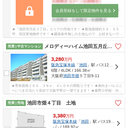
会員登録をして限定物件を見る
★『池田市渋谷３丁目』エリアの売地です！ ★敷地面積約５９．５５
坪、現況更地物件です！ ★建築条件無しの土地なので、お好きなハウス
メーカー・工務店で建築可能です！
メロディーハイム池田五月丘ヒルズビュー
売買 | 中古マンション
3,280
万
円
阪急宝塚本線
「
池田
」駅 バス12分 「東畑」 停歩2分
6階 / 4LDK / 166.38㎡
大阪府
池田市
畑
５丁目9-11
★専有面積１６６．３８㎡、４ＬＤＫの間取りです！ ★南向きバルコニ
ーにつき日当たり良好で大阪平野が一望できます！ ★秦野小学校・渋谷
中学校校区です！ ★周囲は閑静で緑豊かな住宅街...
池田市畑４丁目 土地
売買 | 売地
3,380
万
円
阪急宝塚本線
「
池田
」駅 バス19分 「畑（池田市）」 停歩1分
- / - / 189.92㎡