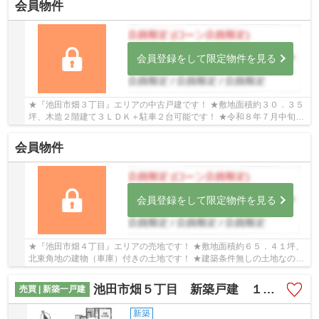
会員物件
会員登録をして限定物件を見る
★『池田市畑３丁目』エリアの中古戸建です！ ★敷地面積約３０．３５
坪、木造２階建て３ＬＤＫ＋駐車２台可能です！ ★令和８年７月中旬に
室内リフォーム済み物件です！ （キッチン・浴...
会員物件
会員登録をして限定物件を見る
★『池田市畑４丁目』エリアの売地です！ ★敷地面積約６５．４１坪、
北東角地の建物（車庫）付きの土地です！ ★建築条件無しの土地なの
で、お好きなハウスメーカー・工務店で建築可能で...
池田市畑５丁目 新築戸建 １号地
売買 | 新築一戸建
新築