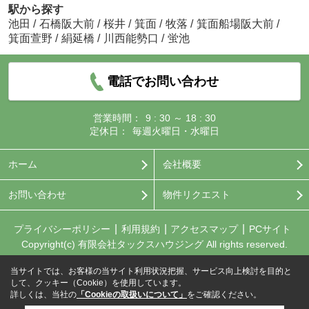
駅から探す
池田
/
石橋阪大前
/
桜井
/
箕面
/
牧落
/
箕面船場阪大前
/
箕面萱野
/
絹延橋
/
川西能勢口
/
蛍池
電話でお問い合わせ
営業時間：
9 : 30 ～ 18 : 30
定休日：
毎週火曜日・水曜日
ホーム
会社概要
お問い合わせ
物件リクエスト
プライバシーポリシー
利用規約
アクセスマップ
PCサイト
Copyright(c) 有限会社タックスハウジング All rights reserved.
当サイトでは、お客様の当サイト利用状況把握、サービス向上検討を目的と
して、クッキー（Cookie）を使用しています。
詳しくは、当社の
「Cookieの取扱いについて」
をご確認ください。