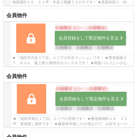
地面積約１６．５１坪、木造２階建て３ＤＫです！ ★表面利回り：約９.
６％、年間予定賃料収入：約４８万円です！
会員物件
会員登録をして限定物件を見る
★『池田市渋谷３丁目』エリアの中古マンションです！ ★専有面積６
７．６３㎡、最上階５階部分の３ＬＤＫです！ ★両面バルコニーのなの
で日当り・通風良好です！ ★令和６年９月リフォー...
会員物件
会員登録をして限定物件を見る
★『池田市旭丘１丁目』エリアの売地です！ ★敷地面積約１６．２２
坪、更地渡し物件です！ ★建築条件無しの土地なので、お好きなハウス
メーカー・工務店で建築可能です！