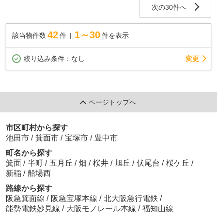
次の30件へ
42
1～30
該当物件数
件
件を表示
変更
絞り込み条件：
なし
ページトップへ
市区町村から探す
池田市
/
箕面市
/
宝塚市
/
豊中市
町名から探す
箕面
/
半町
/
五月丘
/
畑
/
桜井
/
旭丘
/
伏尾台
/
桜ケ丘
/
新稲
/
船場西
路線から探す
阪急箕面線
/
阪急宝塚本線
/
北大阪急行電鉄
/
能勢電鉄妙見線
/
大阪モノレール本線
/
福知山線