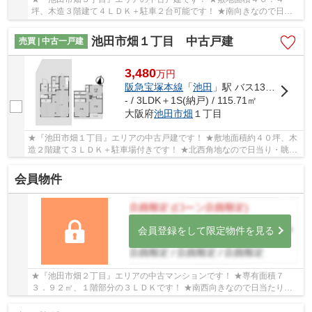
坪、木造３階建て４ＬＤＫ＋駐車２台可能です！ ★南向きなので日当
り良好な物件です！
池田市畑１丁目 中古戸建
売買 | 中古一戸建
3,480
万
円
阪急宝塚本線
「
池田
」駅 バス13分 「石澄」 停歩3分
- / 3LDK＋1S(納戸) / 115.71㎡
大阪府
池田市
畑
１丁目
★『池田市畑１丁目』エリアの中古戸建です！ ★敷地面積約４０坪、木
造２階建て３ＬＤＫ＋駐車場付きです！ ★北西角地なので日当り・眺望
良好な物件です！ ★２０２６年７月末に室内リフ...
会員物件
会員登録をして限定物件を見る
★『池田市畑２丁目』エリアの中古マンションです！ ★専有面積７
３．９２㎡、１階部分の３ＬＤＫです！ ★南西向きなので日当たり良
好な物件です！