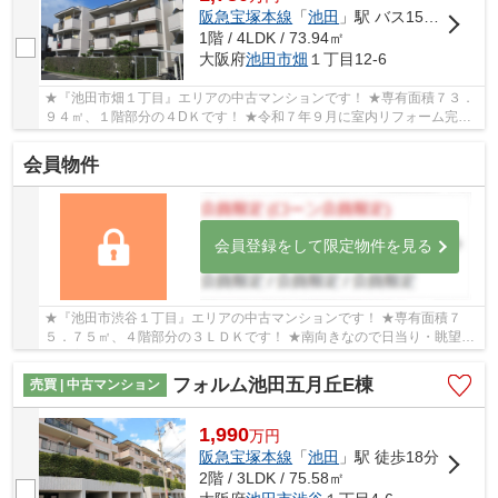
阪急宝塚本線
「
池田
」駅 バス15分 「秦野小学校前」 停歩5分
1階 / 4LDK / 73.94㎡
大阪府
池田市
畑
１丁目12-6
★『池田市畑１丁目』エリアの中古マンションです！ ★専有面積７３．
９４㎡、１階部分の４DＫです！ ★令和７年９月に室内リフォーム完了
済み物件です！ （クロス全室張替、フロアタイ...
会員物件
会員登録をして限定物件を見る
★『池田市渋谷１丁目』エリアの中古マンションです！ ★専有面積７
５．７５㎡、４階部分の３ＬＤＫです！ ★南向きなので日当り・眺望良
好、室内は大変綺麗にご使用されております！
フォルム池田五月丘E棟
売買 | 中古マンション
1,990
万
円
阪急宝塚本線
「
池田
」駅 徒歩18分
2階 / 3LDK / 75.58㎡