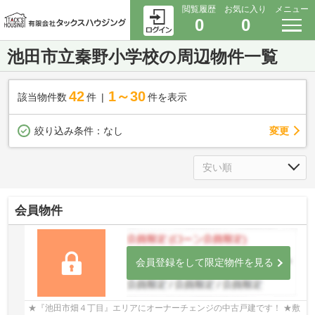
閲覧履歴
お気に入り
メニュー
0
0
池田市立秦野小学校の周辺物件一覧
42
1～30
該当物件数
件
件を表示
変更
絞り込み条件：
なし
会員物件
会員登録をして限定物件を見る
★『池田市畑４丁目』エリアにオーナーチェンジの中古戸建です！ ★敷