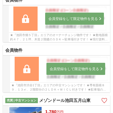
会員物件
会員登録をして限定物件を見る
★『池田市畑５丁目』エリアのオーナーチェンジ物件です！ ★敷地面積
約４７．２１坪、木造２階建の５ＤＫ＋駐車場付きです！ ★現行賃料７
０，０００円、年収８４０，０００円、現行利回...
会員物件
会員登録をして限定物件を見る
★『池田市渋谷1丁目』エリアの中古マンションです！ ★専有面積８
９．１３㎡、２階部分の２ＬＤＫ＋ＷＩＣＬ付きです！ ★駐車場の権
利付き物件です！
メゾンドール池田五月山東
売買 | 中古マンション
1,780
万
円