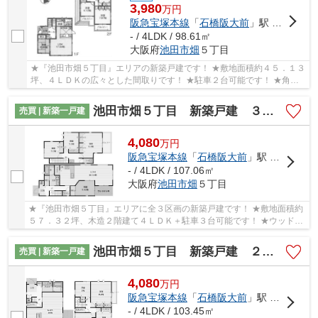
3,980
万
円
阪急宝塚本線
「
石橋阪大前
」駅 バス20分 「東畑」 停歩7分
- / 4LDK / 98.61㎡
大阪府
池田市
畑
５丁目
★『池田市畑５丁目』エリアの新築戸建です！ ★敷地面積約４５．１３
坪、４ＬＤＫの広々とした間取りです！ ★駐車２台可能です！ ★角地
につき、開放的です！
池田市畑５丁目 新築戸建 ３号地
売買 | 新築一戸建
4,080
万
円
阪急宝塚本線
「
石橋阪大前
」駅 バス14分 「東畑」 停歩6分
- / 4LDK / 107.06㎡
大阪府
池田市
畑
５丁目
★『池田市畑５丁目』エリアに全３区画の新築戸建です！ ★敷地面積約
５７．３２坪、木造２階建て４ＬＤＫ＋駐車３台可能です！ ★ウッドデ
ッキが南向きにあり日当り良好な物件です！
池田市畑５丁目 新築戸建 ２号地
売買 | 新築一戸建
4,080
万
円
阪急宝塚本線
「
石橋阪大前
」駅 バス14分 「東畑」 停歩6分
- / 4LDK / 103.45㎡