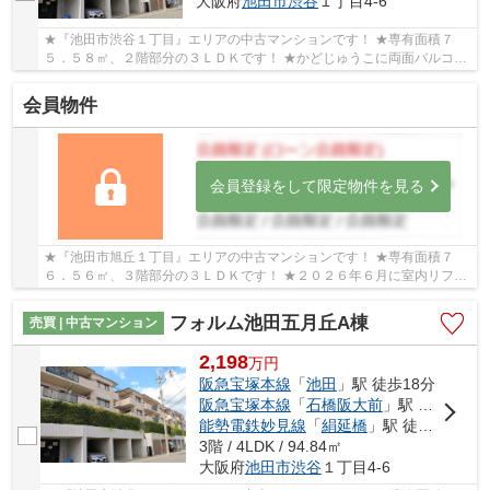
大阪府
池田市
渋谷
１丁目4-6
★『池田市渋谷１丁目』エリアの中古マンションです！ ★専有面積７
５．５８㎡、２階部分の３ＬＤＫです！ ★かどじゅうこに両面バルコニ
ーなので日当り・通風良好です！ ★２０２６年７月...
会員物件
会員登録をして限定物件を見る
★『池田市旭丘１丁目』エリアの中古マンションです！ ★専有面積７
６．５６㎡、３階部分の３ＬＤＫです！ ★２０２６年６月に室内リフォ
ーム済み物件です！ （全室クロス・一部床張替え...
フォルム池田五月丘A棟
売買 | 中古マンション
2,198
万
円
阪急宝塚本線
「
池田
」駅 徒歩18分
阪急宝塚本線
「
石橋阪大前
」駅 徒歩28分
能勢電鉄妙見線
「
絹延橋
」駅 徒歩30分
3階 / 4LDK / 94.84㎡
大阪府
池田市
渋谷
１丁目4-6