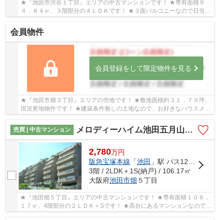
★『池田市渋谷１丁目』エリアの中古マンションです！ ★専有面積９
４．８４㎡、３階部分の４ＬＤＫです！ ★３面バルコニーなので日当
り・通風・眺望良好ば物件です！
会員物件
会員登録をして限定物件を見る
★『池田市畑３丁目』エリアの売地です！ ★敷地面積約３１．７９坪、
現況更地物件です！ ★建築条件無しの土地なので、お好きなハウスメー
カー・工務店で建築可能です！
メロディーハイム池田五月山ヒルズビュー
売買 | 中古マンション
2,780
万
円
阪急宝塚本線
「
池田
」駅 バス12分 「東畑」 停歩2分
3階 / 2LDK＋1S(納戸) / 106.17㎡
大阪府
池田市
畑
５丁目
★『池田畑５丁目』エリアの中古マンションです！ ★専有面積１０６．
１７㎡、4階部分の２ＬＤＫ＋Sです！ ★高台にあるマンションなので大
阪平野一望の南向きバルコニーです！