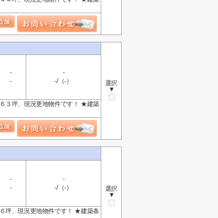
-
-
-
-/（-）
選択
▼
６３坪、現況更地物件です！ ★建築
-
-
-
-/（-）
選択
▼
６坪、現況更地物件です！ ★建築条