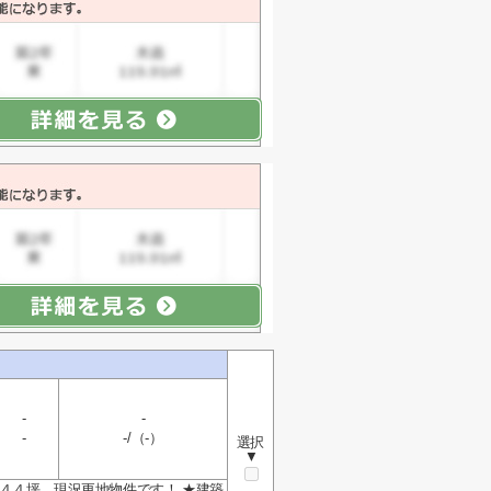
-
-
-
-/（-）
選択
▼
４４坪、現況更地物件です！ ★建築