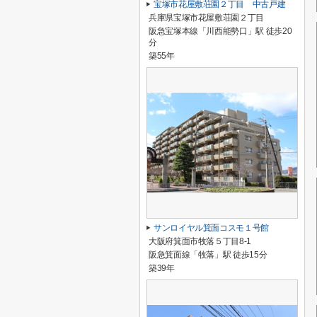
宝塚市花屋敷荘園２丁目 中古戸建
兵庫県宝塚市花屋敷荘園２丁目
阪急宝塚本線「川西能勢口」駅 徒歩20
分
築55年
サンロイヤル箕面コスモ１号館
大阪府箕面市牧落５丁目8-1
阪急箕面線「牧落」駅 徒歩15分
築39年