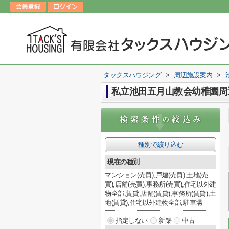
タックスハウジング
>
周辺施設案内
>
私立池田五月山教会幼稚園周
種別で絞り込む
現在の種別
マンション(売買),戸建(売買),土地(売
買),店舗(売買),事務所(売買),住宅以外建
物全部,賃貸,店舗(賃貸),事務所(賃貸),土
地(賃貸),住宅以外建物全部,駐車場
指定しない
新築
中古