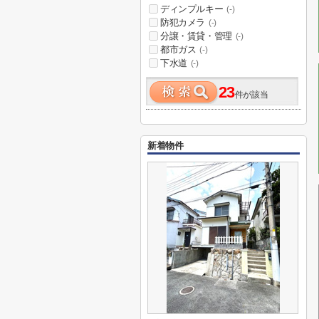
ディンプルキー
(-)
防犯カメラ
(-)
分譲・賃貸・管理
(-)
都市ガス
(-)
下水道
(-)
23
件が該当
新着物件