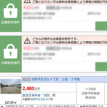
池田市五月丘４丁目 土地 ２号地
売地
2,480
万円
バス6分
渋谷中学校前
阪急宝塚本線
「
池田
」駅
停歩3分
大阪府
池田市
五月丘
４丁目
127.07㎡
★『池田市五月丘４丁目』エリアに全４区画の売地です！ ★敷地面積約３８．