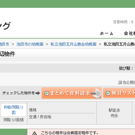
営業時間：
9 
池田市
>
池田市の幼稚園
>
私立池田五月山教会幼稚園
>
私立池田五月山教
辺物件
並び順：
該当公開
外観
/
間取り
価格
駅徒歩
図
停歩
交通 / 所在地
間取り/面積