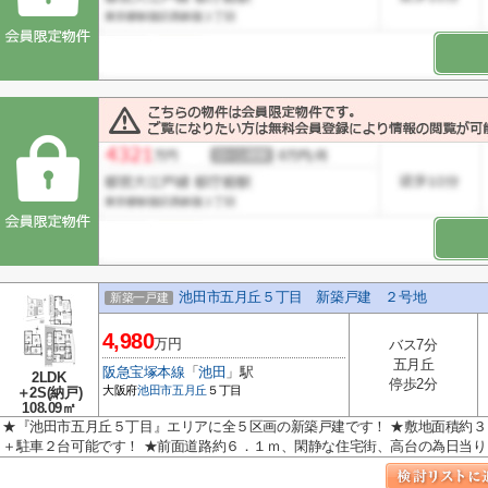
池田市五月丘５丁目 新築戸建 ２号地
新築一戸建
4,980
万円
バス7分
五月丘
阪急宝塚本線
「
池田
」駅
2LDK
停歩2分
大阪府
池田市
五月丘
５丁目
＋2S(納戸)
108.09㎡
★『池田市五月丘５丁目』エリアに全５区画の新築戸建です！ ★敷地面積約
＋駐車２台可能です！ ★前面道路約６．１ｍ、閑静な住宅街、高台の為日当り..