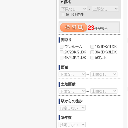
▼価格
～
値下げ物件
23
件が該当
間取り
ワンルーム
1K/1DK/1LDK
2K/2DK/2LDK
3K/3DK/3LDK
4K/4DK/4LDK
5K以上
面積
～
土地面積
～
駅からの徒歩
築年数