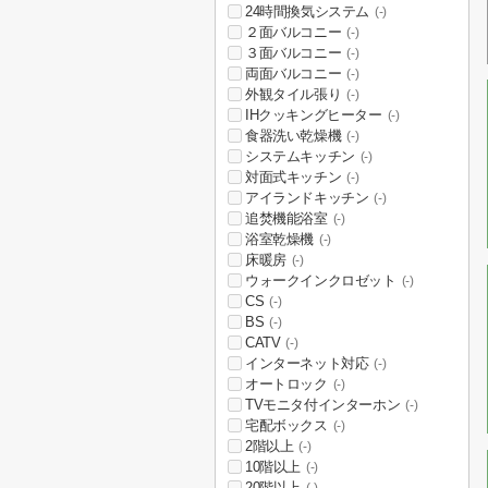
24時間換気システム
(-)
２面バルコニー
(-)
３面バルコニー
(-)
両面バルコニー
(-)
外観タイル張り
(-)
IHクッキングヒーター
(-)
食器洗い乾燥機
(-)
システムキッチン
(-)
対面式キッチン
(-)
アイランドキッチン
(-)
追焚機能浴室
(-)
浴室乾燥機
(-)
床暖房
(-)
ウォークインクロゼット
(-)
CS
(-)
BS
(-)
CATV
(-)
インターネット対応
(-)
オートロック
(-)
TVモニタ付インターホン
(-)
宅配ボックス
(-)
2階以上
(-)
10階以上
(-)
20階以上