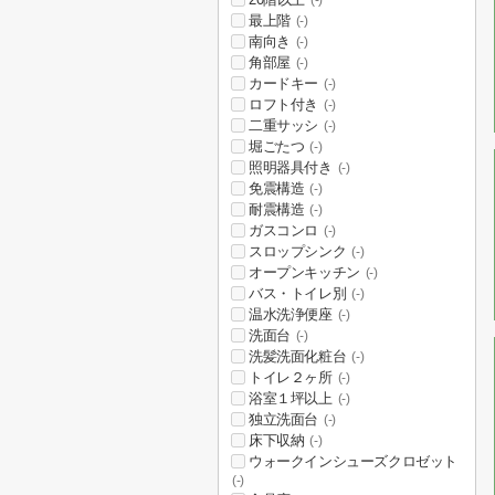
(-)
最上階
(-)
南向き
(-)
角部屋
(-)
カードキー
(-)
ロフト付き
(-)
二重サッシ
(-)
堀ごたつ
(-)
照明器具付き
(-)
免震構造
(-)
耐震構造
(-)
ガスコンロ
(-)
スロップシンク
(-)
オープンキッチン
(-)
バス・トイレ別
(-)
温水洗浄便座
(-)
洗面台
(-)
洗髪洗面化粧台
(-)
トイレ２ヶ所
(-)
浴室１坪以上
(-)
独立洗面台
(-)
床下収納
(-)
ウォークインシューズクロゼット
(-)