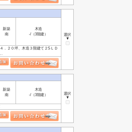
新築
木造
南
-/（3階建）
選択
▼
４．２０坪、木造３階建て２SＬＤ
.
新築
木造
選択
南
-/（3階建）
▼
！