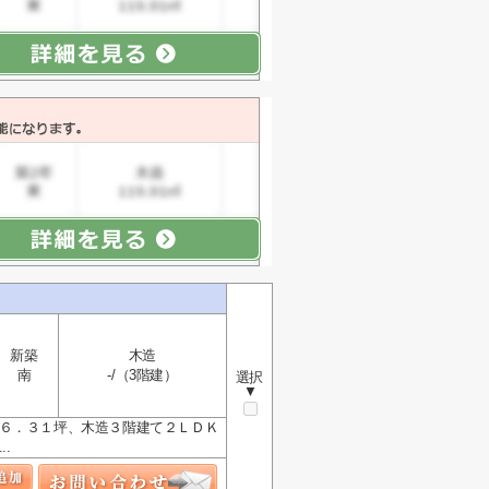
新築
木造
南
-/（3階建）
選択
▼
３６．３１坪、木造３階建て２ＬＤＫ
.