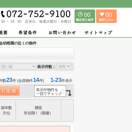
00
00
: 30 ～ 18 : 30
定休日：
毎週火曜日・水曜日
会幼稚園の近くの物件
表示件数：
23
14
1-23
件数
件 (会員物件
件)
件表示
表示中物件を
一括でチェック
築年数
構造
方位
所在階 / （階建）