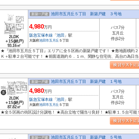
池田市五月丘５丁目 新築戸建 ３号地
新築一戸建
4,980
万円
バス7分
五月丘
阪急宝塚本線
「
池田
」駅
2LDK
停歩2分
大阪府
池田市
五月丘
５丁目
＋1S(納戸)
93.16㎡
★『池田市五月丘５丁目』エリアに全５区画の新築戸建です！ ★敷地面積約２
Ｋ＋駐車２台可能です！ ★前面道路約６．１ｍ、閑静な住宅街、高台の為日当..
池田市五月丘５丁目 新築戸建 １号地
新築一戸建
4,980
万円
バス7分
五月丘
2LDK
阪急宝塚本線
「
池田
」駅
＋1S(納戸)
停歩2分
大阪府
池田市
五月丘
５丁目
87.82㎡
★全５区画の街区設計分譲地！ ★高台立地で陽当り良好！ ★駐車１.５台可能
池田市五月丘５丁目 新築戸建 ５号地
新築一戸建