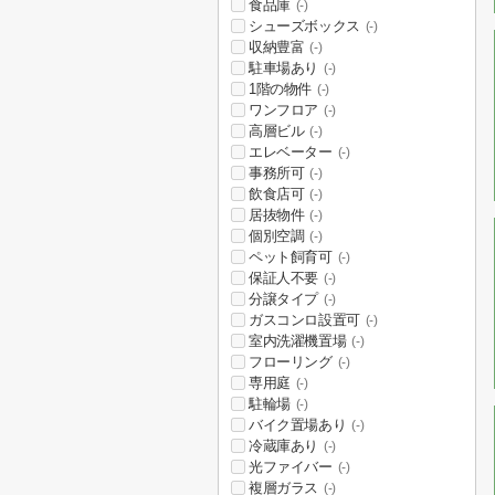
食品庫
(-)
シューズボックス
(-)
収納豊富
(-)
駐車場あり
(-)
1階の物件
(-)
ワンフロア
(-)
高層ビル
(-)
エレベーター
(-)
事務所可
(-)
飲食店可
(-)
居抜物件
(-)
個別空調
(-)
ペット飼育可
(-)
保証人不要
(-)
分譲タイプ
(-)
ガスコンロ設置可
(-)
室内洗濯機置場
(-)
フローリング
(-)
専用庭
(-)
駐輪場
(-)
バイク置場あり
(-)
冷蔵庫あり
(-)
光ファイバー
(-)
複層ガラス
(-)