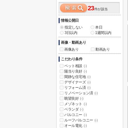
23
件が該当
情報公開日
指定しない
本日
3日以内
1週間以内
画像・動画あり
画像あり
動画あり
こだわり条件
ペット相談
(-)
陽当り良好
(-)
閑静な住宅地
(-)
デザイナーズ
(-)
リフォーム済
(-)
リノベーション済
(-)
眺望良好
(-)
メゾネット
(-)
ベランダ
(-)
バルコニー
(-)
ルーフバルコニー
(-)
オール電化
(-)