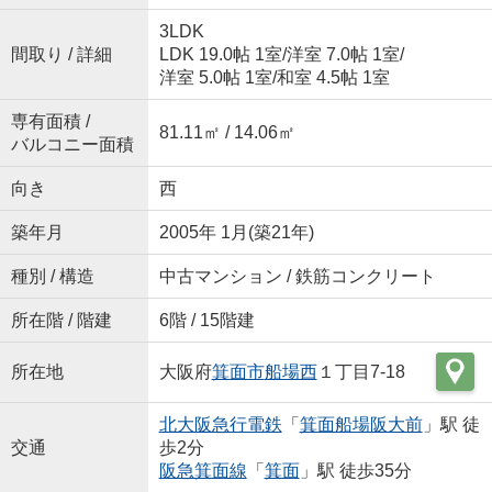
3LDK
間取り / 詳細
LDK 19.0帖 1室
/
洋室 7.0帖 1室
/
洋室 5.0帖 1室
/
和室 4.5帖 1室
専有面積 /
81.11㎡ / 14.06㎡
バルコニー面積
向き
西
築年月
2005年 1月(築21年)
種別 / 構造
中古マンション / 鉄筋コンクリート
所在階 / 階建
6階 / 15階建
所在地
大阪府
箕面市
船場西
１丁目7-18
北大阪急行電鉄
「
箕面船場阪大前
」駅 徒
交通
歩2分
阪急箕面線
「
箕面
」駅 徒歩35分