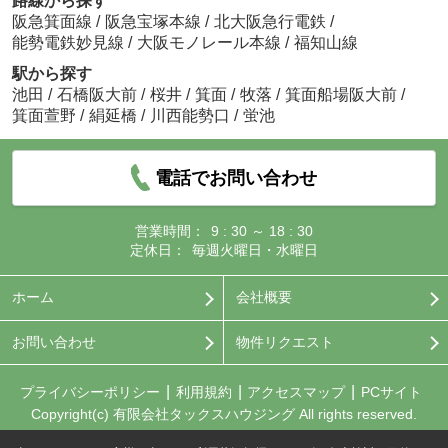
路線から探す
阪急箕面線
/
阪急宝塚本線
/
北大阪急行電鉄
/
能勢電鉄妙見線
/
大阪モノレール本線
/
福知山線
駅から探す
池田
/
石橋阪大前
/
桜井
/
箕面
/
牧落
/
箕面船場阪大前
/
箕面萱野
/
絹延橋
/
川西能勢口
/
蛍池
電話でお問い合わせ
営業時間：
9 : 30 ～ 18 : 30
定休日：
毎週火曜日・水曜日
ホーム
会社概要
お問い合わせ
物件リクエスト
プライバシーポリシー
利用規約
アクセスマップ
PCサイト
Copyright(c) 有限会社タックスハウジング All rights reserved.