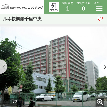
閲覧履歴
お気に入り
メニュー
1
0
ルネ桜楓館千里中央
1 / 2