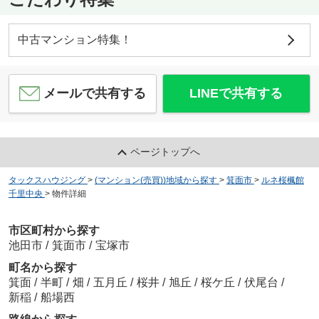
中古マンション特集！
メールで共有する
LINEで共有する
ページトップへ
タックスハウジング
>
(マンション(売買))地域から探す
>
箕面市
>
ルネ桜楓館
千里中央
>
物件詳細
市区町村から探す
池田市
/
箕面市
/
宝塚市
町名から探す
箕面
/
半町
/
畑
/
五月丘
/
桜井
/
旭丘
/
桜ケ丘
/
伏尾台
/
新稲
/
船場西