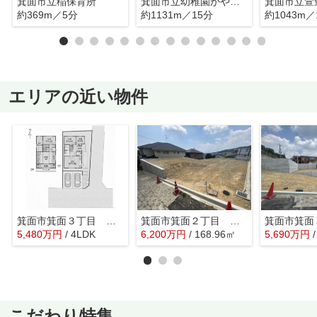
箕面市立稲保育所
箕面市立幼稚園かやの幼稚園
箕面市立萱
約369m／5分
約1131m／15分
約1043m／
エリアの近い物件
箕面市箕面３丁目 中古戸建
箕面市箕面２丁目 土地 １号地
5,480
万
円
/ 4LDK
6,200
万
円
/ 168.96㎡
5,690
万
円
こだわり特集