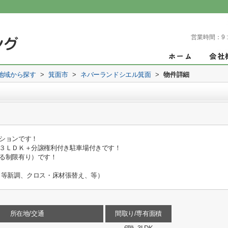
営業時間：
9 
)地域から探す
>
箕面市
>
ネバーランドシエル箕面
>
物件詳細
ションです！
３ＬＤＫ＋分譲権利付き駐車場付きです！
る制限有り）です！
 等新調、クロス・床材張替え、等）
所在地/交通
間取り/専有面積