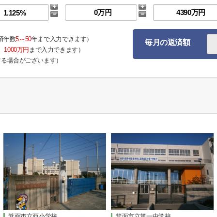
済年数
5～50
年まで入力できます）
毎月の返済額
。
1000万円
まで入力できます）
する場合がございます）
箕面市立西小学校
箕面市立第一中学校