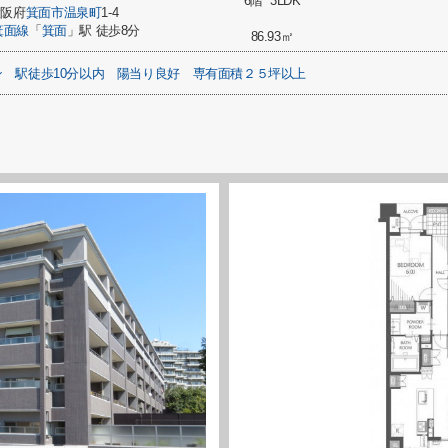
6階 3LDK
大阪府
箕面市
温泉町
1-4
箕面線
「
箕面
」駅 徒歩8分
86.93㎡
ン
駅徒歩10分以内
陽当り良好
専有面積２５坪以上