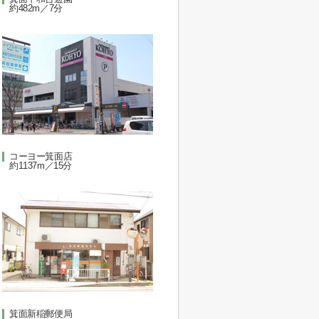
約482m／7分
コーヨー箕面店
約1137m／15分
箕面新稲郵便局