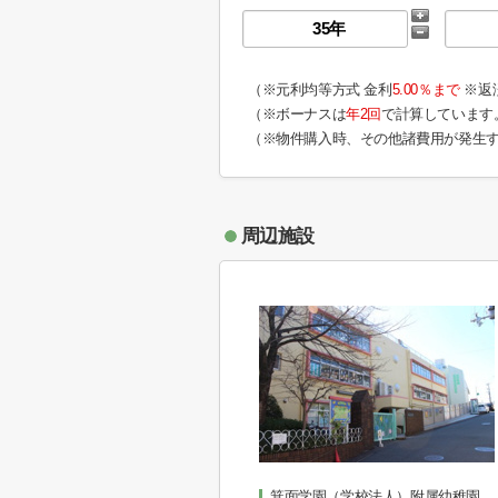
（※元利均等方式 金利
5.00％まで
※返
（※ボーナスは
年2回
で計算しています
（※物件購入時、その他諸費用が発生
周辺施設
箕面学園（学校法人）附属幼稚園