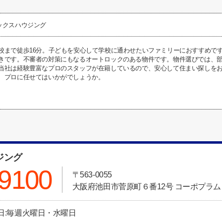
ックスハウジング
校まで徒歩16分。子どもを安心して学校に通わせたいファミリーにおすすめです
きです。不審者の対策にもなるオートロックのある物件です。物件選びでは、
当社は経験豊富なプロのスタッフが在籍しているので、安心して住まい探しを
、プロに任せてはいかがでしょうか。
ジング
-9100
〒563-0055
大阪府池田市菅原町６番12号 コーポプラム 
30 定休日:毎週火曜日・水曜日