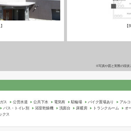
観】
【
※写真や図と実際の現状
ガス
公営水道
公共下水
電気有
駐輪場
バイク置場あり
アルコ
バス・トイレ別
浴室乾燥機
洗面台
床暖房
トランクルーム
オ
ックス