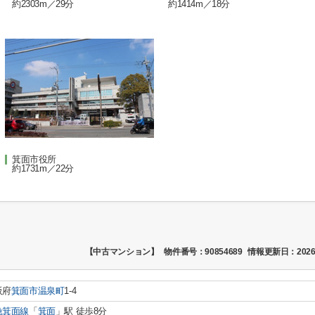
約2303m／29分
約1414m／18分
箕面市役所
約1731m／22分
【中古マンション】
物件番号：90854689
情報更新日：2026
阪府
箕面市
温泉町
1-4
急箕面線
「
箕面
」駅 徒歩8分