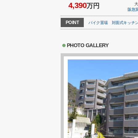
4,390
万円
阪急
POINT
バイク置場
対面式キッチ
PHOTO GALLERY