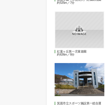
約535m／7分
紅葉ヶ丘第一児童遊園
約636m／8分
箕面市立スポーツ施設第一総合運