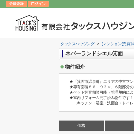
タックスハウジング
>
(マンション(売買)
ネバーランドシエル箕面
物件紹介
★『箕面市温泉町』エリアの中古マン
★専有面積８６．９３㎡、６階部分の
★ペット飼育相談可能（管理規約によ
★室内リフォーム完了済み物件です！
（キッチン・浴室・洗面台・トイレ
価格