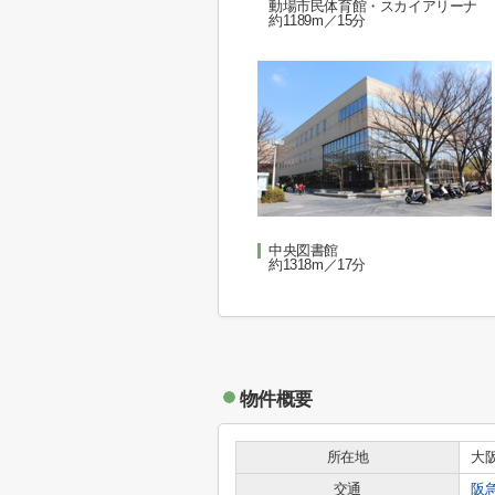
動場市民体育館・スカイアリーナ
約1189m／15分
中央図書館
約1318m／17分
物件概要
所在地
大
交通
阪