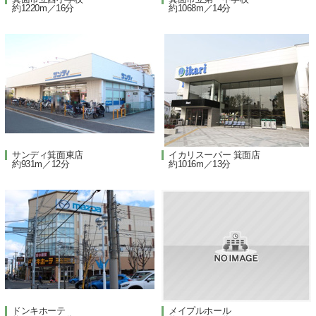
約1220m／16分
約1068m／14分
サンディ箕面東店
イカリスーパー 箕面店
約931m／12分
約1016m／13分
ドンキホーテ
メイプルホール