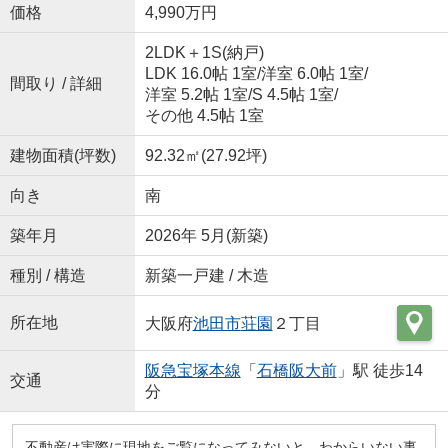
価格
4,990万円
2LDK＋1S(納戸)
LDK 16.0帖 1室
/
洋室 6.0帖 1室
/
間取り / 詳細
洋室 5.2帖 1室
/
S 4.5帖 1室
/
その他 4.5帖 1室
建物面積(坪数)
92.32㎡(27.92坪)
向き
南
築年月
2026年 5月(新築)
種別 / 構造
新築一戸建 / 木造
所在地
大阪府
池田市
荘園
２丁目
阪急宝塚本線
「
石橋阪大前
」駅 徒歩14
交通
分
不動産は実際に現地をご覧になってみないと、わからいない事