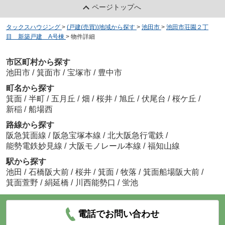
ページトップへ
タックスハウジング
>
(戸建(売買))地域から探す
>
池田市
>
池田市荘園２丁
目 新築戸建 A号棟
>
物件詳細
市区町村から探す
池田市
/
箕面市
/
宝塚市
/
豊中市
町名から探す
箕面
/
半町
/
五月丘
/
畑
/
桜井
/
旭丘
/
伏尾台
/
桜ケ丘
/
新稲
/
船場西
路線から探す
阪急箕面線
/
阪急宝塚本線
/
北大阪急行電鉄
/
能勢電鉄妙見線
/
大阪モノレール本線
/
福知山線
駅から探す
池田
/
石橋阪大前
/
桜井
/
箕面
/
牧落
/
箕面船場阪大前
/
箕面萱野
/
絹延橋
/
川西能勢口
/
蛍池
電話でお問い合わせ