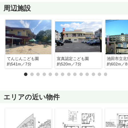
周辺施設
てんじんこども園
宣真認定こども園
池田市立北
約541m／7分
約520m／7分
約602m／
エリアの近い物件