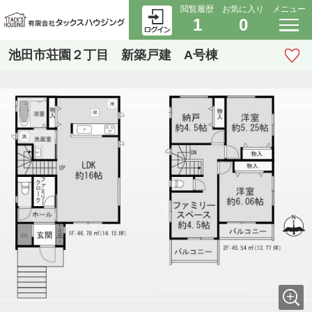
閲覧履歴
お気に入り
メニュー
1
0
池田市荘園２丁目 新築戸建 A号棟