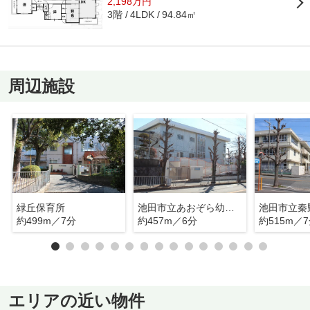
2,198万円
3階
94.84㎡
4LDK
周辺施設
緑丘保育所
池田市立あおぞら幼稚園
池田市立秦
約499m／7分
約457m／6分
約515m／
エリアの近い物件