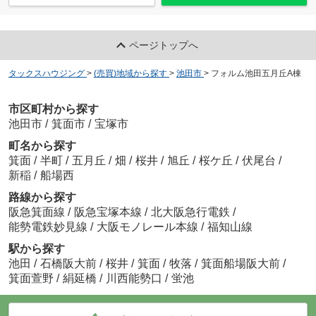
ページトップへ
タックスハウジング
>
(売買)地域から探す
>
池田市
>
フォルム池田五月丘A棟
市区町村から探す
池田市
/
箕面市
/
宝塚市
町名から探す
箕面
/
半町
/
五月丘
/
畑
/
桜井
/
旭丘
/
桜ケ丘
/
伏尾台
/
新稲
/
船場西
路線から探す
阪急箕面線
/
阪急宝塚本線
/
北大阪急行電鉄
/
能勢電鉄妙見線
/
大阪モノレール本線
/
福知山線
駅から探す
池田
/
石橋阪大前
/
桜井
/
箕面
/
牧落
/
箕面船場阪大前
/
箕面萱野
/
絹延橋
/
川西能勢口
/
蛍池