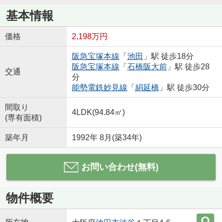
基本情報
価格
2,198万円
阪急宝塚本線
「
池田
」駅 徒歩18分
阪急宝塚本線
「
石橋阪大前
」駅 徒歩28
交通
分
能勢電鉄妙見線
「
絹延橋
」駅 徒歩30分
間取り
4LDK(94.84㎡)
(専有面積)
築年月
1992年 8月(築34年)
お問い合わせ(無料)
物件概要