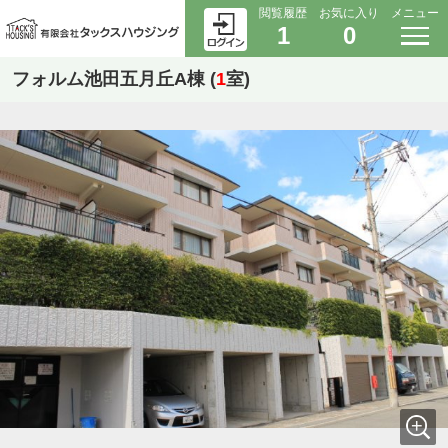
閲覧履歴
お気に入り
メニュー
1
0
フォルム池田五月丘A棟 (
1
室)