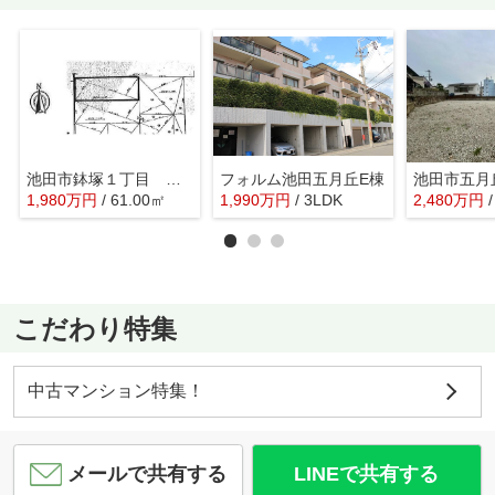
池田市鉢塚１丁目 土地
フォルム池田五月丘E棟
1,980
万
円
/ 61.00㎡
1,990
万
円
/ 3LDK
2,480
万
円
こだわり特集
中古マンション特集！
メールで共有する
LINEで共有する