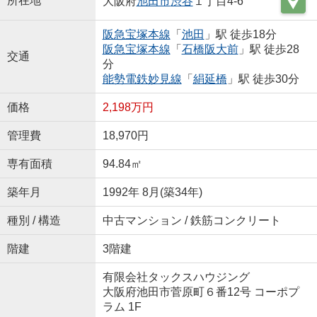
所在地
大阪府
池田市
渋谷
１丁目4-6
阪急宝塚本線
「
池田
」駅 徒歩18分
阪急宝塚本線
「
石橋阪大前
」駅 徒歩28
交通
分
能勢電鉄妙見線
「
絹延橋
」駅 徒歩30分
価格
2,198万円
管理費
18,970円
専有面積
94.84㎡
築年月
1992年 8月(築34年)
種別 / 構造
中古マンション / 鉄筋コンクリート
階建
3階建
有限会社タックスハウジング
大阪府池田市菅原町６番12号 コーポプ
ラム 1F